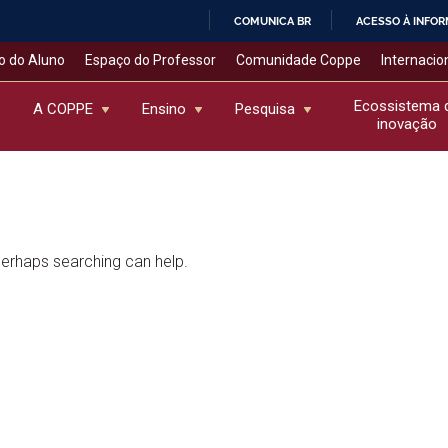
COMUNICA BR
ACESSO À INFO
IR
o do Aluno
Espaço do Professor
Comunidade Coppe
Internacio
PARA
O
Ecossistema 
A COPPE
Ensino
Pesquisa
inovação
CONTEÚDO
 Perhaps searching can help.