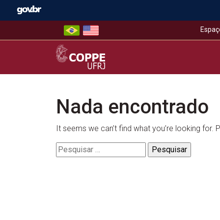
Skip
to
content
Espaç
COPPE – UFRJ
Nada encontrado
It seems we can’t find what you’re looking for.
Pesquisar
por: