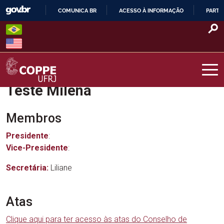
Skip
COMUNICA BR
ACESSO À INFORMAÇÃO
PARTI
to
IR
content
PARA
O
CONTEÚDO
Teste Milena
COPPE – UFRJ
Membros
Presidente
:
Vice-Presidente
:
Secretária:
Liliane
Atas
Clique aqui para ter acesso às atas do Conselho de