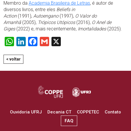
Membro da
Academia Brasileira de Letras
, é autor de
diversos livros, entre eles
Beliefs in
Action
(1991),
Autoengano
(1997),
O Valor do
Amanhã
(2005),
Trópicos Utópicos
(2016),
O Anel de
Giges
(2022) e, mais recentemente,
Imortalidades
(2025).
WhatsApp
LinkedIn
Facebook
Gmail
X
< voltar
Ouvidoria UFRJ
Decania CT
COPPETEC
Contato
FAQ