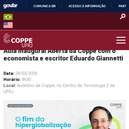
Skip
COMUNICA BR
ACESSO À INFORMAÇÃO
PARTI
to
IR
content
PARA
O
CONTEÚDO
Aula Inaugural Aberta da Coppe com o
COPPE – UFRJ
economista e escritor Eduardo Giannetti
Data:
24/03/2026
Horário:
9h30
Local:
Auditório da Coppe, no Centro de Tecnologia 2 da
UFRJ