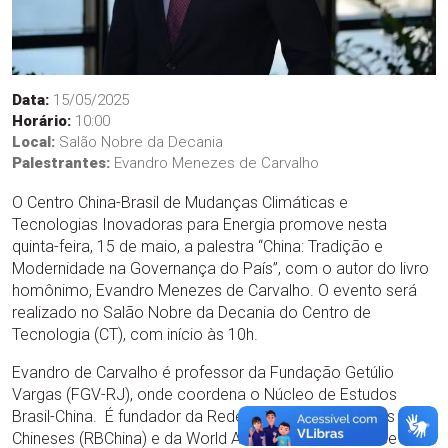
Data:
15/05/2025
Horário:
10:00
Local:
Salão Nobre da Decania
Palestrantes:
Evandro Menezes de Carvalho
O Centro China-Brasil de Mudanças Climáticas e
Tecnologias Inovadoras para Energia promove nesta
quinta-feira, 15 de maio, a palestra “China: Tradição e
Modernidade na Governança do País”, com o autor do livro
homônimo, Evandro Menezes de Carvalho. O evento será
realizado no Salão Nobre da Decania do Centro de
Tecnologia (CT), com início às 10h.
Evandro de Carvalho é professor da Fundação Getúlio
Vargas (FGV-RJ), onde coordena o Núcleo de Estudos
Brasil-China. É fundador da Rede Brasileira de Estudos
Chineses (RBChina) e da World Association for Chinese