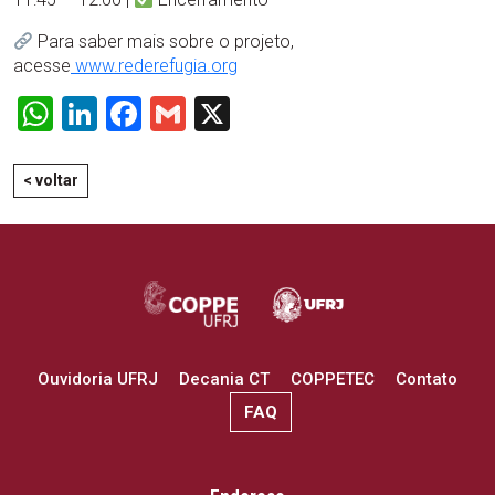
Para saber mais sobre o projeto,
acesse
www.rederefugia.org
WhatsApp
LinkedIn
Facebook
Gmail
X
< voltar
Ouvidoria UFRJ
Decania CT
COPPETEC
Contato
FAQ