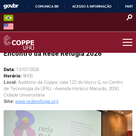
Skip
COMUNICA BR
ACESSO À INFORMAÇÃO
PARTI
to
IR
content
PARA
O
CONTEÚDO
Encontro da Rede Refugia 2026
COPPE – UFRJ
Data:
13/07/2026
Horário:
9h00
Local:
Auditório da Coppe, sala 122 do bloco G, no Centro
de Tecnologia da UFRJ - Avenida Horácio Macedo, 2030,
Cidade Universitária
Site:
www.rederefugia.org