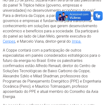
No dia 25 de junho, Suzana Kahn será uma das palestrantes
do painel “A Tríplice hélice (governo, empresas e
universidades) no desenvolvimento econômico do país”.
Para a diretora da Coppe, a parceria entre universidades,
governos e empresas é fundamental para transformar
conhecimento em soluções que gerem desenvolvimento
econômico e benefícios para a sociedade. Ela participará
do painel ao lado de Lilian Melo, gerente executiva do
Cenpes
, e Marcelo Viana, diretor-geral do
Impa.
A Coppe contará com a participação de outros
especialistas em painéis considerados estratégicos para o
futuro da energia no Brasil. Entre os palestrantes
confirmados estão Alfredo Renault, diretor do Centro de
Soluções Tecnológicas de Baixo Carbono da Coppe;
Alexandre Szklo e Milad Shadman, professores dos
Programas de Planejamento Energético (PPE) e Engenharia
Oceânica (Peno); e Maurício Tolmasquim, professor
aposentado do PPE e atual membro do Conselho da Axia
Energia.