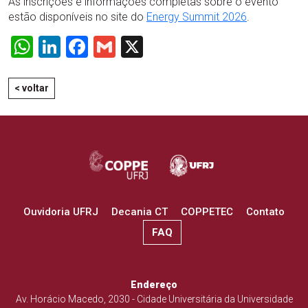
As inscrições e informações completas sobre o evento
estão disponíveis no site do
Energy
Summit
2026
.
WhatsApp
LinkedIn
Facebook
Gmail
X
< voltar
Ouvidoria UFRJ
Decania CT
COPPETEC
Contato
FAQ
Endereço
Av. Horácio Macedo, 2030 - Cidade Universitária da Universidade