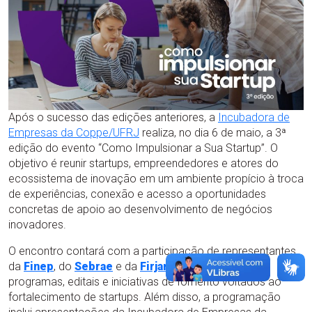
Após o sucesso das edições anteriores, a
Incubadora de
Empresas da Coppe/UFRJ
realiza, no dia 6 de maio, a 3ª
edição do evento “Como Impulsionar a Sua Startup”. O
objetivo é reunir startups, empreendedores e atores do
ecossistema de inovação em um ambiente propício à troca
de experiências, conexão e acesso a oportunidades
concretas de apoio ao desenvolvimento de negócios
inovadores.
O encontro contará com a participação de representantes
da
Finep
, do
Sebrae
e da
Firjan
, que apresentarão
programas, editais e iniciativas de fomento voltados ao
fortalecimento de startups. Além disso, a programação