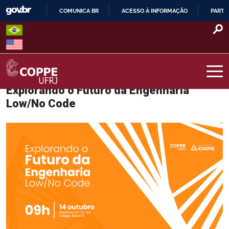
Skip
COMUNICA BR
ACESSO À INFORMAÇÃO
PARTI
to
IR
content
PARA
O
CONTEÚDO
Explorando o Futuro da Engenharia
COPPE – UFRJ
Low/No Code