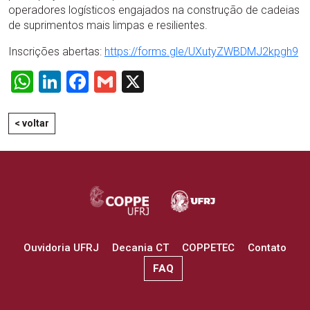
operadores logísticos engajados na construção de cadeias
de suprimentos mais limpas e resilientes.
Inscrições abertas:
https://forms.gle/UXutyZWBDMJ2kpgh9
WhatsApp
LinkedIn
Facebook
Gmail
X
< voltar
Ouvidoria UFRJ
Decania CT
COPPETEC
Contato
FAQ