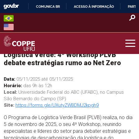
Skip
COMUNICA BR
ACESSO À INFORMAÇÃO
PARTI
to
IR
content
PARA
O
CONTEÚDO
Logística Verde: 4º Workshop PLVB
COPPE – UFRJ
debate estratégias rumo ao Net Zero
Data:
05/11/2025 até 05/11/2025
Horário:
das 9h às 12h
Local:
Universidade Federal do ABC (UFABC), no Campus
São Bernardo do Campo (SP)
Site:
https://forms.gle/UXutyZWBDMJ2kpgh9
O Programa de Logística Verde Brasil (PLVB) realiza, no dia
5 de novembro de 2025, o seu 4º Workshop, reunindo
especialistas e líderes do setor para debater estratégias e
tecnologias de descarbonização da logística e do