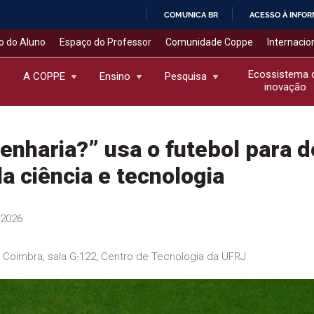
COMUNICA BR
ACESSO À INFO
IR
o do Aluno
Espaço do Professor
Comunidade Coppe
Internacio
PARA
O
Ecossistema 
A COPPE
Ensino
Pesquisa
inovação
CONTEÚDO
enharia?” usa o futebol para 
a ciência e tecnologia
/2026
z Coimbra, sala G-122, Centro de Tecnologia da UFRJ