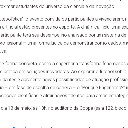
proximar estudantes do universo da ciência e da inovação.
ebolística”, o evento convida os participantes a vivenciarem, 
 artificial estão presentes no esporte. A dinâmica inclui uma exp
participante terá seu desempenho analisado por um sistema de I
profissional — uma forma lúdica de demonstrar como dados, 
iva.
r, de forma concreta, como a engenharia transforma fenômenos 
e prática em soluções inovadoras. Ao explorar o futebol sob a ó
tudantes e apresenta novas possibilidades de atuação profissi
o – em fase de escolha de carreira – o “Por que Engenharia?” 
cações científicas e atrair novos talentos para áreas estratég
 dia 13 de maio, às 10h, no auditório da Coppe (sala 122, bloco 