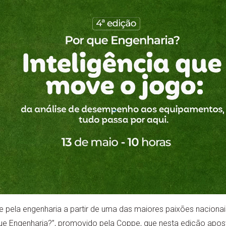
 pela engenharia a partir de uma das maiores paixões naciona
que Engenharia?”, promovido pela Coppe, que nesta edição ap