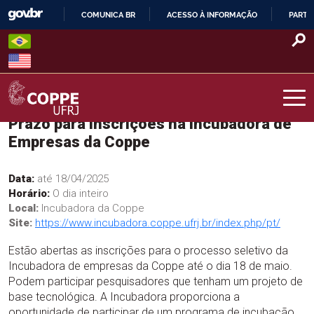
Skip
COMUNICA BR
ACESSO À INFORMAÇÃO
PARTI
to
IR
content
PARA
O
CONTEÚDO
Prazo para inscrições na Incubadora de
COPPE – UFRJ
Empresas da Coppe
Data:
até 18/04/2025
Horário:
O dia inteiro
Local:
Incubadora da Coppe
Site:
https://www.incubadora.coppe.ufrj.br/index.php/pt/
Estão abertas as inscrições para o processo seletivo da
Incubadora de empresas da Coppe até o dia 18 de maio.
Podem participar pesquisadores que tenham um projeto de
base tecnológica. A Incubadora proporciona a
oportunidade de participar de um programa de incubação