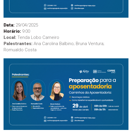
Data:
29/04/2025
Horário:
9:00
Local:
Tenda Lobo Carneiro
Palestrantes:
Ana Carolina Balbino; Bruna Ventura;
Romualdo Costa