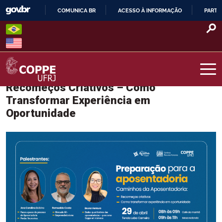
Skip
COMUNICA BR
ACESSO À INFORMAÇÃO
PARTI
to
IR
content
PARA
O
CONTEÚDO
Recomeços Criativos – Como
COPPE – UFRJ
Transformar Experiência em
Oportunidade