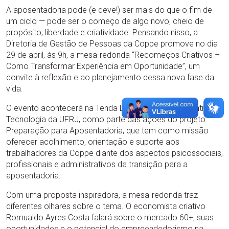
A aposentadoria pode (e deve!) ser mais do que o fim de
um ciclo — pode ser o começo de algo novo, cheio de
propósito, liberdade e criatividade. Pensando nisso, a
Diretoria de Gestão de Pessoas da Coppe promove no dia
29 de abril, às 9h, a mesa-redonda “Recomeços Criativos –
Como Transformar Experiência em Oportunidade”, um
convite à reflexão e ao planejamento dessa nova fase da
vida.
O evento acontecerá na Tenda Lobo Carneiro, no Centro de
Tecnologia da UFRJ, como parte das ações do projeto
Preparação para Aposentadoria, que tem como missão
oferecer acolhimento, orientação e suporte aos
trabalhadores da Coppe diante dos aspectos psicossociais,
profissionais e administrativos da transição para a
aposentadoria.
Com uma proposta inspiradora, a mesa-redonda traz
diferentes olhares sobre o tema. O economista criativo
Romualdo Ayres Costa falará sobre o mercado 60+, suas
oportunidades e o potencial do empreendedorismo na