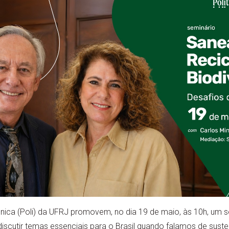
nica (Poli) da UFRJ promovem, no dia 19 de maio, às 10h, um s
iscutir temas essenciais para o Brasil quando falamos de suste