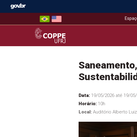
Skip
to
content
Espaç
COPPE – UFRJ
Saneamento, 
Sustentabili
Data:
19/05/2026 até 19/05
Horário:
10h
Local:
Auditório Alberto Lui