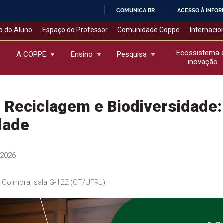
COMUNICA BR
ACESSO À INFO
IR
o do Aluno
Espaço do Professor
Comunidade Coppe
Internacio
PARA
O
Ecossistema 
A COPPE
Ensino
Pesquisa
inovação
CONTEÚDO
Reciclagem e Biodiversidade:
dade
/2026
z Coimbra, sala G-122 (CT/UFRJ)