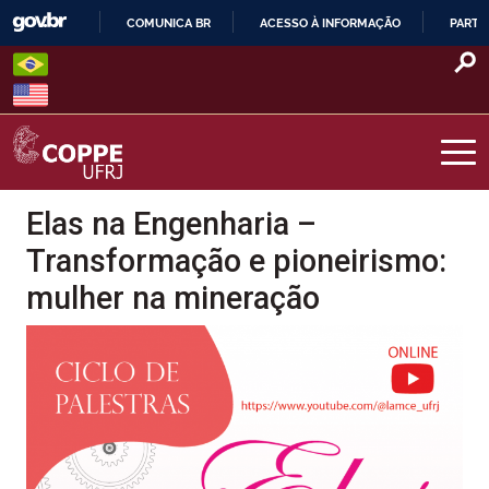
Skip
COMUNICA BR
ACESSO À INFORMAÇÃO
PARTI
to
IR
content
PARA
O
CONTEÚDO
COPPE – UFRJ
Elas na Engenharia –
Transformação e pioneirismo:
mulher na mineração