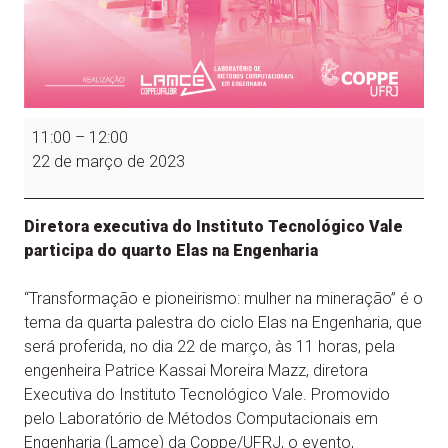
Elas
11:00
–
12:00
na
22 de março de 2023
Engenharia
–
Transformação
Diretora executiva do Instituto Tecnológico Vale
e
participa do
quarto Elas na Engenharia
pioneirismo:
mulher
“Transformação e pioneirismo: mulher na mineração” é o
na
tema da quarta palestra do ciclo Elas na Engenharia, que
mineração
será proferida, no dia 22 de março, às 11 horas, pela
engenheira Patrice Kassai Moreira Mazz, diretora
Executiva do Instituto Tecnológico Vale. Promovido
pelo Laboratório de Métodos Computacionais em
Engenharia (Lamce) da Coppe/UFRJ, o evento,