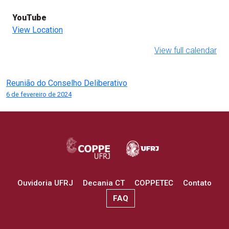
YouTube
View Location
View full calendar
Navegação
Reunião do Conselho Deliberativo
6 de fevereiro de 2024
de
Post
Ouvidoria UFRJ
Decania CT
COPPETEC
Contato
FAQ