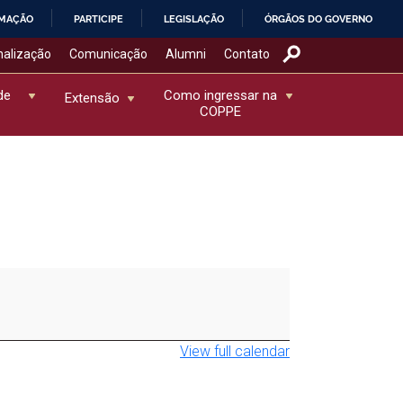
RMAÇÃO
PARTICIPE
LEGISLAÇÃO
ÓRGÃOS DO GOVERNO
nalização
Comunicação
Alumni
Contato
de
Como ingressar na
Extensão
COPPE
View full calendar