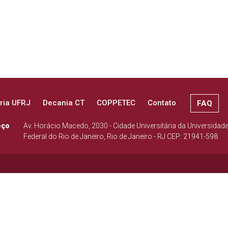
ria UFRJ
Decania CT
COPPETEC
Contato
FAQ
eço
Av. Horácio Macedo, 2030 - Cidade Universitária da Universidad
Federal do Rio de Janeiro, Rio de Janeiro - RJ CEP: 21941-598