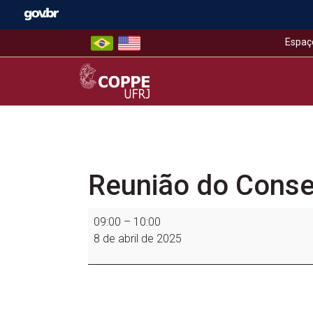
Skip
to
content
Espaç
COPPE – UFRJ
Reunião do Cons
Reunião
09:00
–
10:00
do
8 de abril de 2025
Conselho
de
Coordenação