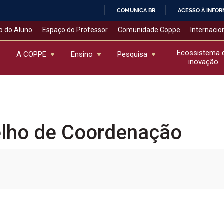
COMUNICA BR
ACESSO À INFO
IR
o do Aluno
Espaço do Professor
Comunidade Coppe
Internacio
PARA
O
Ecossistema 
A COPPE
Ensino
Pesquisa
inovação
CONTEÚDO
elho de Coordenação