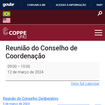
Skip
COMUNICA BR
ACESSO À INFORMAÇÃO
PARTI
to
IR
content
PARA
O
CONTEÚDO
COPPE – UFRJ
Reunião do Conselho de
Coordenação
Reunião
09:00
–
10:00
do
12 de março de 2024
Conselho
de
View full calendar
Coordenação
Navegação
Reunião do Conselho Deliberativo
5 de março de 2024