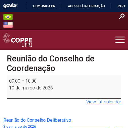
Skip
COMUNICA BR
ACESSO À INFORMAÇÃO
PARTI
to
IR
content
PARA
O
CONTEÚDO
COPPE – UFRJ
Reunião do Conselho de
Coordenação
Reunião
09:00
–
10:00
do
10 de março de 2026
Conselho
de
View full calendar
Coordenação
Navegação
Reunião do Conselho Deliberativo
3 de março de 2026