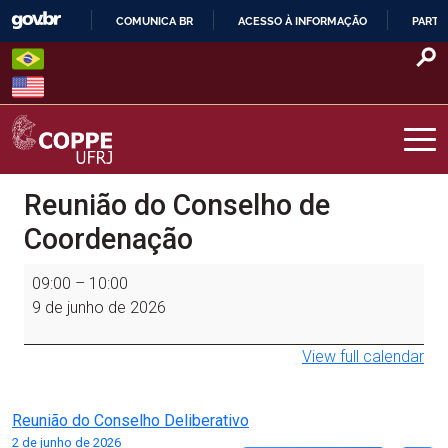
Skip
COMUNICA BR
ACESSO À INFORMAÇÃO
PARTI
to
IR
content
PARA
O
CONTEÚDO
COPPE – UFRJ
Reunião do Conselho de
Coordenação
Reunião
09:00
–
10:00
do
9 de junho de 2026
Conselho
de
View full calendar
Coordenação
Navegação
Reunião do Conselho Deliberativo
2 de junho de 2026