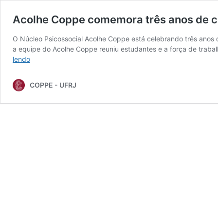
Acolhe Coppe comemora três anos de co
O Núcleo Psicossocial Acolhe Coppe está celebrando três anos d
a equipe do Acolhe Coppe reuniu estudantes e a força de trabalh
Acolhe
lendo
Coppe
comemora
COPPE - UFRJ
três
anos
de
construção
de
uma
rede
de
apoio
institucional