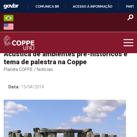
Skip
COMUNICA BR
ACESSO À INFORMAÇÃO
PARTI
to
IR
content
PARA
O
CONTEÚDO
Acústica de ambientes pré-históricos é
COPPE – UFRJ
tema de palestra na Coppe
Planeta COPPE
/ Notícias
Data:
15/04/2014