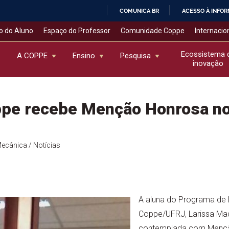
COMUNICA BR
ACESSO À INFO
IR
o do Aluno
Espaço do Professor
Comunidade Coppe
Internacio
PARA
O
Ecossistema 
A COPPE
Ensino
Pesquisa
inovação
CONTEÚDO
ppe recebe Menção Honrosa n
Mecânica
/ Notícias
A aluna do Programa de 
Coppe/UFRJ, Larissa Mac
contemplada com Mençã