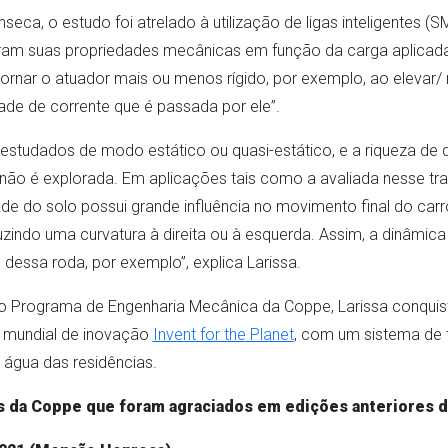
eca, o estudo foi atrelado à utilização de ligas inteligentes 
eram suas propriedades mecânicas em função da carga aplicad
tornar o atuador mais ou menos rígido, por exemplo, ao elevar/ 
dade de corrente que é passada por ele”.
estudados de modo estático ou quasi-estático, e a riqueza de 
o é explorada. Em aplicações tais como a avaliada nesse trab
de do solo possui grande influência no movimento final do carro
zindo uma curvatura à direita ou à esquerda. Assim, a dinâmic
 dessa roda, por exemplo”, explica Larissa.
o Programa de Engenharia Mecânica da Coppe, Larissa conquist
a mundial de inovação
Invent for the Planet
, com um sistema de 
 água das residências.
nos da Coppe que foram agraciados em edições anteriores