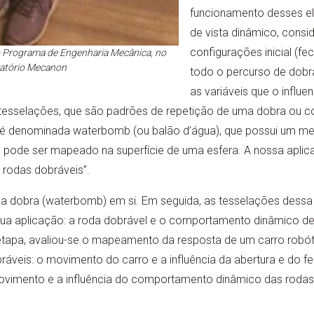
funcionamento desses e
de vista dinâmico, cons
configurações inicial (fec
o Programa de Engenharia Mecânica, no
ratório Mecanon
todo o percurso de dobr
as variáveis que o influ
 tesselações, que são padrões de repetição de uma dobra ou 
e é denominada waterbomb (ou balão d’água), que possui um me
 pode ser mapeado na superfície de uma esfera. A nossa aplica
rodas dobráveis”.
 a dobra (waterbomb) em si. Em seguida, as tesselações dess
 sua aplicação: a roda dobrável e o comportamento dinâmico d
 etapa, avaliou-se o mapeamento da resposta de um carro robó
bráveis: o movimento do carro e a influência da abertura e do 
movimento e a influência do comportamento dinâmico das rodas