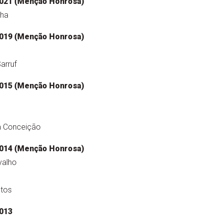
021 (Menção Honrosa)
nha
019 (Menção Honrosa)
arruf
015 (Menção Honrosa)
a Conceição
014 (Menção Honrosa)
valho
ntos
013