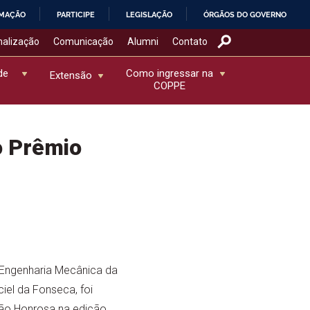
RMAÇÃO
PARTICIPE
LEGISLAÇÃO
ÓRGÃOS DO GOVERNO
nalização
Comunicação
Alumni
Contato
de
Como ingressar na
Extensão
COPPE
o Prêmio
Engenharia Mecânica da
iel da Fonseca, foi
o Honrosa na edição