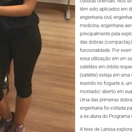
culturas orientais. Nos ú
têm sido aplicados em d
engenharia civil, engenha
medicina, engenharia aero
principalmente pela expl
das dobras (compactaçã
funcionalidade. Por exem
essa utilização em um sa
satélites em órbita reque
(satélite) esteja em um
inserido no foguete e, um
montado/ aberto em sua
Uma das primeiras dobras
engenharia foi voltada pa
a ex-aluna do Programa 
A tese de Larissa explor