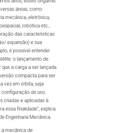
ltimos anos, esses origamis
iversas áreas, como
ria mecânica, eletrônica,
espacial, robótica etc.,
oração das características
o/ expansão) e sua
plo, é possível entender
télite: o lançamento de
r que a carga a ser lançada
a versão compacta para ser
a vez em órbita, seja
 configuração de uso.
 criadas e aplicadas à
ra essa finalidade”, explica
de Engenharia Mecânica.
a a mecânica de