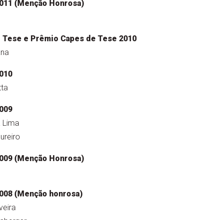
011 (Menção Honrosa)
 Tese e Prêmio Capes de Tese 2010
ana
010
tta
009
 Lima
ureiro
009 (Menção Honrosa)
008 (Menção honrosa)
veira