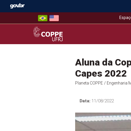
Skip
to
content
Espaç
COPPE – UFRJ
Aluna da Co
Capes 2022
Planeta COPPE
/ Engenharia 
Data:
11/08/2022