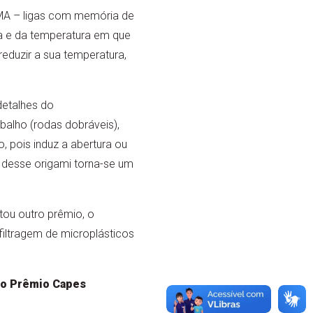
(SMA – ligas com memória de
a e da temperatura em que
reduzir a sua temperatura,
detalhes do
alho (rodas dobráveis),
, pois induz a abertura ou
a desse origami torna-se um
ou outro prêmio, o
filtragem de microplásticos
 do Prêmio Capes