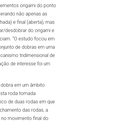
lementos origami do ponto
iderando não apenas as
hada) e final (aberta), mas
ar/desdobrar do origami e
enciam. “O estudo focou em
conjunto de dobras em uma
canismo tridimensional de
ção de interesse foi um
a dobra em um âmbito
esta roda tomada
tico de duas rodas em que
fechamento das rodas, a
 no movimento final do