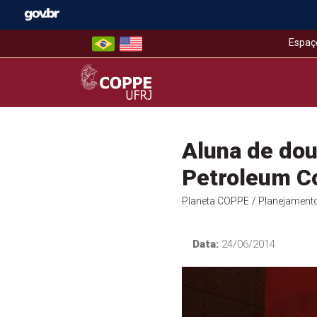
Skip
to
content
Espaç
COPPE – UFRJ
Aluna de do
Petroleum C
Planeta COPPE
/ Planejament
Data:
24/06/2014