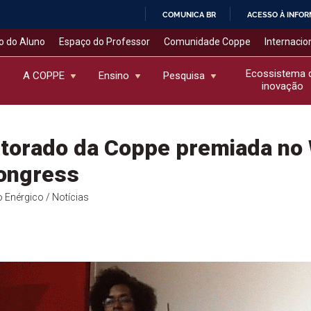
COMUNICA BR
ACESSO À INFO
IR
o do Aluno
Espaço do Professor
Comunidade Coppe
Internacio
PARA
O
Ecossistema 
A COPPE
Ensino
Pesquisa
inovação
CONTEÚDO
utorado da Coppe premiada no
ongress
o Enérgico
/ Notícias