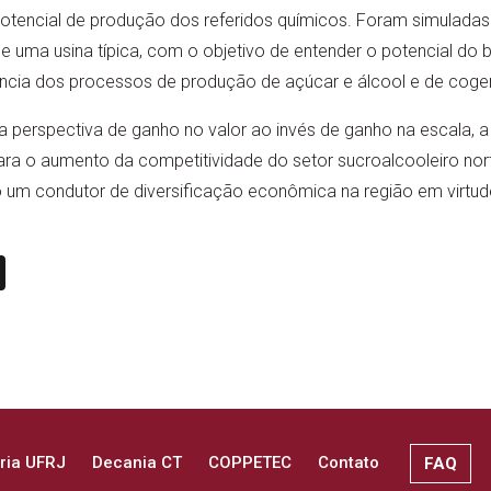
potencial de produção dos referidos químicos. Foram simuladas
de uma usina típica, com o objetivo de entender o potencial d
ncia dos processos de produção de açúcar e álcool e de coge
perspectiva de ganho no valor ao invés de ganho na escala, a b
ara o aumento da competitividade do setor sucroalcooleiro nor
m condutor de diversificação econômica na região em virtude
n
book
ail
X
ria UFRJ
Decania CT
COPPETEC
Contato
FAQ