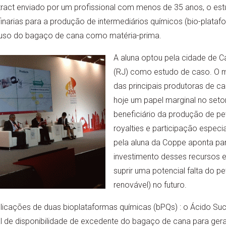
ract enviado por um profissional com menos de 35 anos, o estu
inarias para a produção de intermediários químicos (bio-plataf
o uso do bagaço de cana como matéria-prima.
A aluna optou pela cidade de
(RJ) como estudo de caso. O mu
das principais produtoras de c
hoje um papel marginal no setor
beneficiário da produção de pe
royalties e participação especi
pela aluna da Coppe aponta pa
investimento desses recursos 
suprir uma potencial falta do pe
renovável) no futuro.
cações de duas bioplataformas químicas (bPQs) : o Ácido Succí
al de disponibilidade de excedente do bagaço de cana para gera