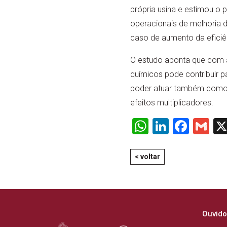
própria usina e estimou o 
operacionais de melhoria 
caso de aumento da eficiê
O estudo aponta que com a 
químicos pode contribuir p
poder atuar também como u
efeitos multiplicadores.
WhatsApp
LinkedI
Face
Gm
< voltar
Ouvido