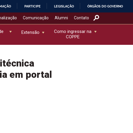
RMAÇÃO
PARTICIPE
LEGISLAÇÃO
ÓRGÃOS DO GOVERNO
nalização
Comunicação
Alumni
Contato
de
Como ingressar na
Extensão
COPPE
itécnica
ia em portal