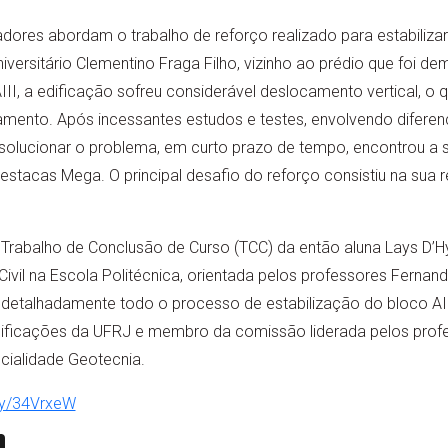
dores abordam o trabalho de reforço realizado para estabiliza
iversitário Clementino Fraga Filho, vizinho ao prédio que foi de
II, a edificação sofreu considerável deslocamento vertical, o 
damento. Após incessantes estudos e testes, envolvendo diferen
olucionar o problema, em curto prazo de tempo, encontrou a so
tacas Mega. O principal desafio do reforço consistiu na sua r
Trabalho de Conclusão de Curso (TCC) da então aluna Lays D’Hy
vil na Escola Politécnica, orientada pelos professores Fernan
etalhadamente todo o processo de estabilização do bloco AII
ificações da UFRJ e membro da comissão liderada pelos prof
cialidade Geotecnia.
t.ly/34VrxeW