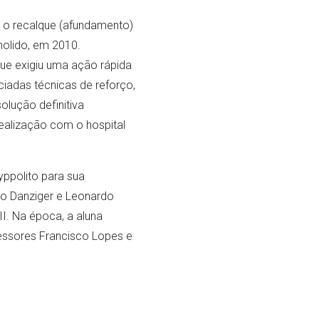
r o recalque (afundamento)
molido, em 2010.
que exigiu uma ação rápida
ciadas técnicas de reforço,
lução definitiva
ealização com o hospital
ppolito para sua
do Danziger e Leonardo
I. Na época, a aluna
essores Francisco Lopes e