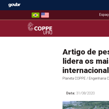
Skip
to
content
Espaç
COPPE – UFRJ
Artigo de pe
lidera os ma
internacional
Planeta COPPE
/ Engenharia Ci
Data:
31/08/2020