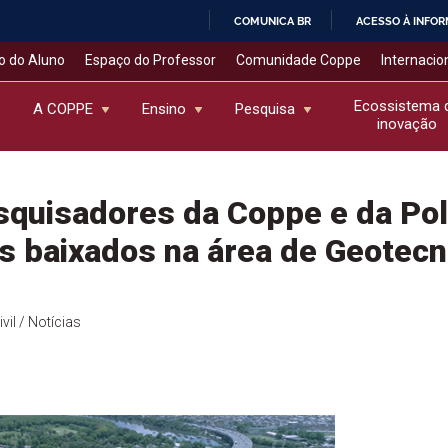
COMUNICA BR
ACESSO À INFO
IR
o do Aluno
Espaço do Professor
Comunidade Coppe
Internacio
PARA
O
Ecossistema 
A COPPE
Ensino
Pesquisa
inovação
CONTEÚDO
squisadores da Coppe e da Pol
is baixados na área de Geotecn
vil
/ Notícias