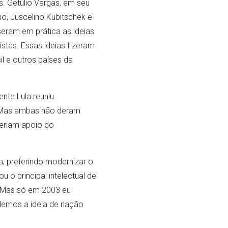
. Getúlio Vargas, em seu
o, Juscelino Kubitschek e
eram em prática as ideias
stas. Essas ideias fizeram
l e outros países da
ente Lula reuniu
. Mas ambas não deram
ueriam apoio do
, preferindo modernizar o
 o principal intelectual de
. Mas só em 2003 eu
rdemos a ideia de nação