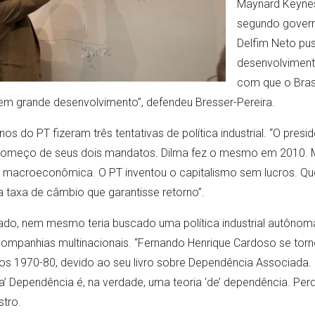
Maynard Keynes
segundo govern
Delfim Neto pus
desenvolvimenti
com que o Brasi
m grande desenvolvimento”, defendeu Bresser-Pereira.
s do PT fizeram três tentativas de política industrial. “O presid
o começo de seus dois mandatos. Dilma fez o mesmo em 2010
ica macroeconômica. O PT inventou o capitalismo sem lucros. Q
taxa de câmbio que garantisse retorno”.
ado, nem mesmo teria buscado uma política industrial autônoma
 companhias multinacionais. “Fernando Henrique Cardoso se tornou
nos 1970-80, devido ao seu livro sobre Dependência Associada
da’ Dependência é, na verdade, uma teoria ‘de’ dependência. Pe
stro.