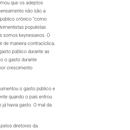
rmou que os adeptos
 pensamento não são a
t público crônico “como
vimentistas populistas
s somos keynesianos. O
r de maneira contracíclica,
asto público durante as
ndo o gasto durante
ior crescimento
 aumentou o gasto público e
ente quando o país entrou
 já havia gasto. O mal da
 pelos diretores da