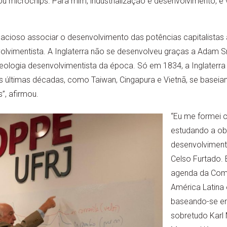
u microchips. Para mim, industrialização é desenvolvimento, e v
lacioso associar o desenvolvimento das potências capitalistas ao
olvimentista. A Inglaterra não se desenvolveu graças a Adam S
eologia desenvolvimentista da época. Só em 1834, a Inglaterra f
 últimas décadas, como Taiwan, Cingapura e Vietnã, se basei
”, afirmou.
“Eu me formei
estudando a ob
desenvolviment
Celso Furtado.
agenda da Com
América Latina 
baseando-se em
sobretudo Karl