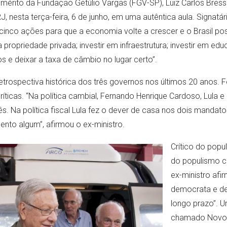
emérito da Fundação Getúlio Vargas (FGV-SP), Luiz Carlos Bress
 nesta terça-feira, 6 de junho, em uma autêntica aula. Signatár
cinco ações para que a economia volte a crescer e o Brasil po
a propriedade privada; investir em infraestrutura; investir em edu
s e deixar a taxa de câmbio no lugar certo”.
trospectiva histórica dos três governos nos últimos 20 anos. 
íticas. “Na política cambial, Fernando Henrique Cardoso, Lula e
rês. Na política fiscal Lula fez o dever de casa nos dois manda
nto algum”, afirmou o ex-ministro.
Crítico do popu
do populismo cam
ex-ministro afi
democrata e de
longo prazo”. 
chamado Novo 