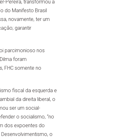
er-Pereira, transformou a
io do Manifesto Brasil
ssa, novamente, ter um
cação; garantir
Foi parcimonioso nos
 Dilma foram
tos, FHC somente no
lismo fiscal da esquerda e
bial da direita liberal, o
rmou ser um social-
fender o socialismo, “no
Um dos expoentes do
Desenvolvimentismo, o