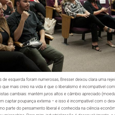
os de esquerda foram numerosas, Bresser deixou clara uma reje
o que mais creio na vida é que o liberalismo é incompatível c
pulistas cambiais: mantém juros altos e câmbio apreciado (moeda
rem captar poupança externa – e isso é incompatível com o d
o parte do pensamento liberal é conhecida na ciência econôm