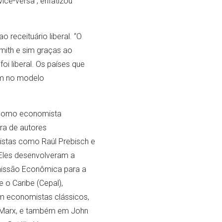
ice-versa”, enfatizou
 receituário liberal. “O
mith e sim graças ao
oi liberal. Os países que
am no modelo
 como economista
ra de autores
istas como Raúl Prebisch e
 Eles desenvolveram a
issão Econômica para a
e o Caribe (Cepal),
 economistas clássicos,
 Marx, e também em John