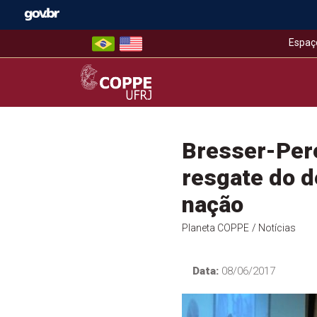
Skip
to
content
Espaç
COPPE – UFRJ
Bresser-Pere
resgate do d
nação
Planeta COPPE
/ Notícias
Data:
08/06/2017