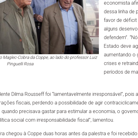
economista afi
dessa linha de
favor de défici
alguns desenvol
defendem”. “Nó
Estado deve agi
aumentando o g
o Maglec-Cobra da Coppe, ao lado do professor Luiz
crises e retrai
Pinguelli Rosa
períodos de ma
dente Dilma Rousseff foi “lamentavelmente irresponsável”, pois
ções fiscais, perdendo a possibilidade de agir contraciclicam
 quando precisava gastar para estimular a economia, o governo
ítica social com irresponsabilidade fiscal”, lamentou.
ira chegou à Coppe duas horas antes da palestra e foi recebido