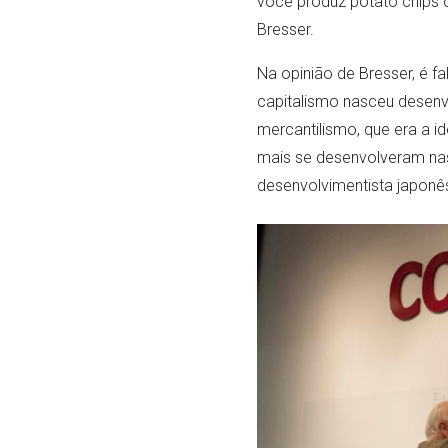
você produz potato chips o
Bresser.
Na opinião de Bresser, é fa
capitalismo nasceu desenv
mercantilismo, que era a id
mais se desenvolveram nas
desenvolvimentista japonês