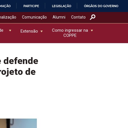
RMAÇÃO
PARTICIPE
LEGISLAÇÃO
ÓRGÃOS DO GOVERNO
nalização
Comunicação
Alumni
Contato
de
Como ingressar na
Extensão
COPPE
e defende
ojeto de