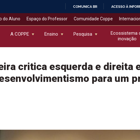
COMUNICA BR
ACESSO À INFO
IR
o do Aluno
Espaço do Professor
Comunidade Coppe
Internacio
PARA
O
Ecossistema 
A COPPE
Ensino
Pesquisa
inovação
CONTEÚDO
ira critica esquerda e direita 
esenvolvimentismo para um pr