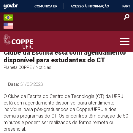
Skip
COMUNICA BR
ACESSO À INFORMAÇÃO
PARTI
to
IR
content
PARA
O
CONTEÚDO
Clube da Escrita está com agendamento
COPPE – UFRJ
disponível para estudantes do CT
Planeta COPPE
/ Notícias
Data:
31/05/2023
O Clube da Escrita do Centro de Tecnologia (CT) da UFRJ
está com agendamento disponível para atendimento
individual para pós-graduandos da Coppe/UFRJ e dos
demais programas do CT. Os encontros têm duração de 50
minutos e podem ser realizados de forma remota ou
presencial.