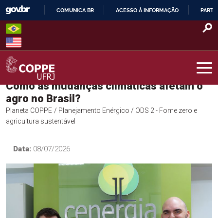
Skip
COMUNICA BR
ACESSO À INFORMAÇÃO
PARTI
to
IR
content
PARA
O
CONTEÚDO
Como as mudanças climáticas afetam o
COPPE – UFRJ
agro no Brasil?
Planeta COPPE
/ Planejamento Enérgico
/ ODS 2 - Fome zero e
agricultura sustentável
Data:
08/07/2026