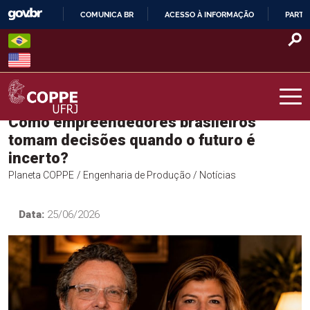
Skip
COMUNICA BR
ACESSO À INFORMAÇÃO
PARTI
to
IR
content
PARA
O
CONTEÚDO
Como empreendedores brasileiros
COPPE – UFRJ
tomam decisões quando o futuro é
incerto?
Planeta COPPE
/ Engenharia de Produção
/ Notícias
Data:
25/06/2026