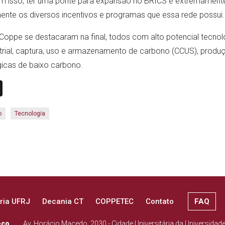
com isso, ter uma ponte para expansão no BRICS é extremamente
ente os diversos incentivos e programas que essa rede possui.
 Coppe se destacaram na final, todos com alto potencial tecn
trial, captura, uso e armazenamento de carbono (CCUS), produç
gicas de baixo carbono.
n
book
ail
X
o
Tecnologia
ria UFRJ
Decania CT
COPPETEC
Contato
FAQ
eço
Av. Horácio Macedo, 2030 - Cidade Universitária da Universidad