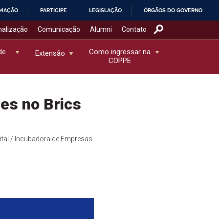
RMAÇÃO
PARTICIPE
LEGISLAÇÃO
ÓRGÃOS DO GOVERNO
nalização
Comunicação
Alumni
Contato
de
Como ingressar na
Extensão
COPPE
es no Brics
tal
/ Incubadora de Empresas