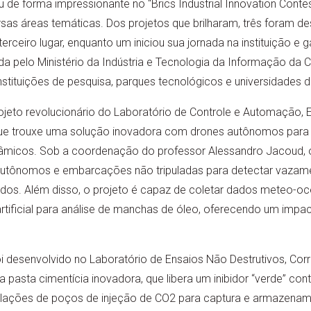
e forma impressionante no “Brics Industrial Innovation Contes
sas áreas temáticas. Dos projetos que brilharam, três foram de
rceiro lugar, enquanto um iniciou sua jornada na instituição e g
 pelo Ministério da Indústria e Tecnologia da Informação da C
stituições de pesquisa, parques tecnológicos e universidades d
ojeto revolucionário do Laboratório de Controle e Automação, 
que trouxe uma solução inovadora com drones autônomos para
âmicos. Sob a coordenação do professor Alessandro Jacoud, o
utônomos e embarcações não tripuladas para detectar vazame
ados. Além disso, o projeto é capaz de coletar dados meteo-oc
artificial para análise de manchas de óleo, oferecendo um impact
foi desenvolvido no Laboratório de Ensaios Não Destrutivos, C
 pasta cimentícia inovadora, que libera um inibidor “verde” con
talações de poços de injeção de CO2 para captura e armazena