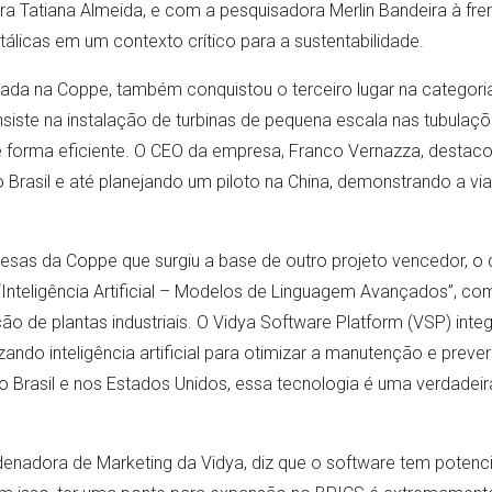
 Tatiana Almeida, e com a pesquisadora Merlin Bandeira à frent
álicas em um contexto crítico para a sustentabilidade.
ada na Coppe, também conquistou o terceiro lugar na categoria 
iste na instalação de turbinas de pequena escala nas tubulaçõe
e forma eficiente. O CEO da empresa, Franco Vernazza, destac
Brasil e até planejando um piloto na China, demonstrando a viab
sas da Coppe que surgiu a base de outro projeto vencedor, o d
Inteligência Artificial – Modelos de Linguagem Avançados”, co
 de plantas industriais. O Vidya Software Platform (VSP) inte
lizando inteligência artificial para otimizar a manutenção e prev
 no Brasil e nos Estados Unidos, essa tecnologia é uma verdadei
denadora de Marketing da Vidya, diz que o software tem potenc