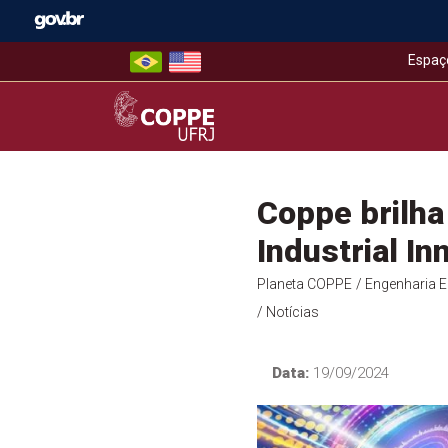
Skip
to
content
Espaç
COPPE – UFRJ
Coppe brilha
Industrial I
Planeta COPPE
/ Engenharia El
/ Notícias
Data:
19/09/2024