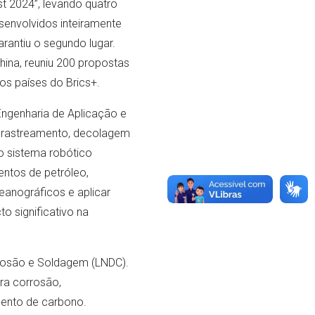
t 2024”, levando quatro
senvolvidos inteiramente
arantiu o segundo lugar.
hina, reuniu 200 propostas
os países do Brics+.
Engenharia de Aplicação e
 rastreamento, decolagem
 sistema robótico
ntos de petróleo,
eanográficos e aplicar
o significativo na
orrosão e Soldagem (LNDC).
tra corrosão,
mento de carbono.