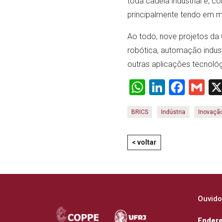
toda cadeia industrial e, 
principalmente tendo em m
Ao todo, nove projetos da
robótica, automação indus
outras aplicações tecnoló
WhatsApp
LinkedI
Face
Gm
BRICS
Indústria
Inovaçã
< voltar
Ouvido
Ender