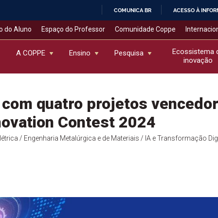
COMUNICA BR
ACESSO À INFO
IR
o do Aluno
Espaço do Professor
Comunidade Coppe
Internacio
PARA
O
Ecossistema 
A COPPE
Ensino
Pesquisa
inovação
CONTEÚDO
 com quatro projetos vencedor
nnovation Contest 2024
étrica
/ Engenharia Metalúrgica e de Materiais
/ IA e Transformação Digi