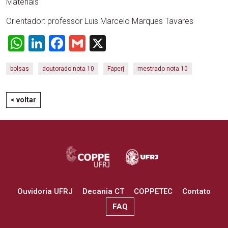
Materiais
Orientador: professor Luis Marcelo Marques Tavares
WhatsApp
LinkedIn
Facebook
Gmail
X
bolsas
doutorado nota 10
Faperj
mestrado nota 10
< voltar
Ouvidoria UFRJ
Decania CT
COPPETEC
Contato
FAQ