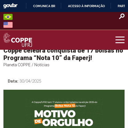
Skip
COMUNICA BR
ACESSO À INFORMAÇÃO
PARTI
to
IR
content
PARA
O
CONTEÚDO
Coppe celebra conquista de 17 bolsas no
COPPE – UFRJ
Programa “Nota 10” da Faperj!
Planeta COPPE
/ Notícias
Data:
30/04/2025