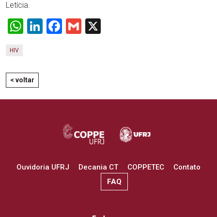
Letícia.
WhatsApp
LinkedIn
Facebook
Gmail
X
HIV
< voltar
Ouvidoria UFRJ
Decania CT
COPPETEC
Contato
FAQ