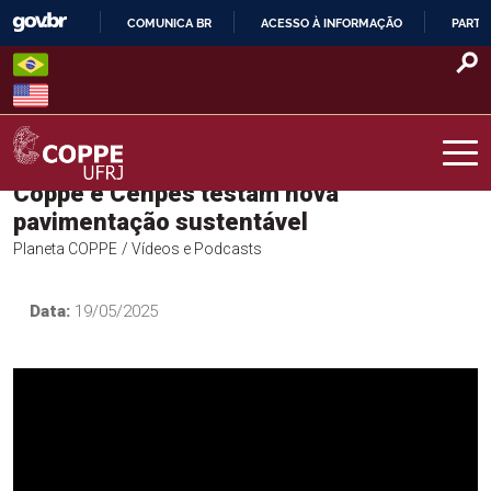
Skip
COMUNICA BR
ACESSO À INFORMAÇÃO
PARTI
to
IR
content
PARA
O
CONTEÚDO
Coppe e Cenpes testam nova
COPPE – UFRJ
pavimentação sustentável
Planeta COPPE
/ Vídeos e Podcasts
Data:
19/05/2025