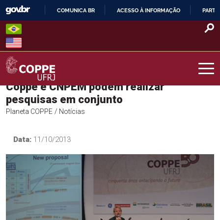
Skip
COMUNICA BR
ACESSO À INFORMAÇÃO
PARTI
to
IR
content
PARA
O
CONTEÚDO
Coppe e CNPEM podem realizar
COPPE – UFRJ
pesquisas em conjunto
Planeta COPPE
/ Notícias
Data:
11/10/2013