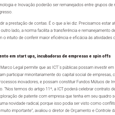
ecnologia e Inovação poderão ser remanejados entre grupos de
gresso.
idir a prestação de contas. É o que a lei diz. Precisamos estar a
outro lado, a norma facilita a transferência e remanejamento de
o intuito de conferir maior eficiência e eficácia às atividades 
nto em start ups, incubadoras de empresas e spin offs
 Marco Legal permite que as ICT´s públicas possam investir em 
am participar minoritariamente do capital social de empresas,
rocessos inovadores, e possam constituir Fundos Mútuos de 
ão. “Nos termos do artigo 11º, a ICT poderá celebrar contrato de
exploração de patente com empresa que tenha em seu quadro s
 uma novidade radical, porque isso podia ser visto como conflit
uito importante”, avaliou o diretor de Orçamento e Controle 