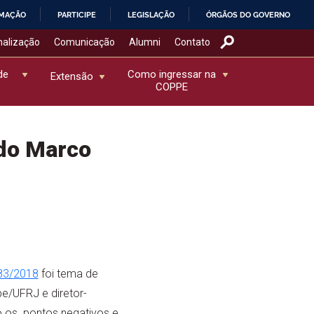
RMAÇÃO
PARTICIPE
LEGISLAÇÃO
ÓRGÃOS DO GOVERNO
nalização
Comunicação
Alumni
Contato
de
Como ingressar na
Extensão
COPPE
do Marco
83/2018
foi tema de
e/UFRJ e diretor-
 os pontos negativos e