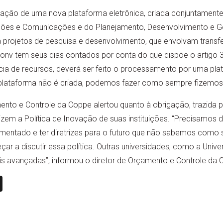
iação de uma nova plataforma eletrônica, criada conjuntamente
ações e Comunicações e do Planejamento, Desenvolvimento e G
 projetos de pesquisa e desenvolvimento, que envolvam transfe
iconv tem seus dias contados por conta do que dispõe o artigo 3
cia de recursos, deverá ser feito o processamento por uma pla
 plataforma não é criada, podemos fazer como sempre fizemos”
mento e Controle da Coppe alertou quanto à obrigação, trazida 
lizem a Política de Inovação de suas instituições. “Precisamos 
umentado e ter diretrizes para o futuro que não sabemos como 
 a discutir essa política. Outras universidades, como a Unive
is avançadas”, informou o diretor de Orçamento e Controle da 
n
book
ail
X