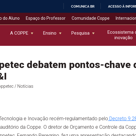
COMUNICA BR
ACESSO À INFO
IR
o do Aluno
Espaço do Professor
Comunidade Coppe
Internacio
PARA
O
Ecossistema 
A COPPE
Ensino
Pesquisa
inovação
CONTEÚDO
petec debatem pontos-chave 
&I
oppetec
/ Notícias
 Tecnologia e Inovação recém-regulamentado pelo
Decreto 9.2
 auditório da Coppe. O diretor de Orçamento e Controle da Copp
ppetec, Fernando Peregrino, fez uma apresentação destacando