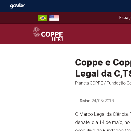
Skip
to
content
Espaç
COPPE – UFRJ
Coppe e Cop
Legal da C,T
Planeta COPPE
/ Fundação C
Data:
24/05/2018
O Marco Legal da Ciência,
debate, dia 14 de maio, no
executivo da Fundação Co