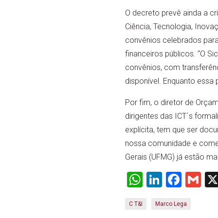
O decreto prevê ainda a cr
Ciência, Tecnologia, Inov
convênios celebrados para
financeiros públicos. “O S
convênios, com transferên
disponível. Enquanto essa
Por fim, o diretor de Orça
dirigentes das ICT´s forma
explícita, tem que ser doc
nossa comunidade e começar
Gerais (UFMG) já estão ma
WhatsApp
LinkedI
Face
Gm
C T&I
Marco Lega