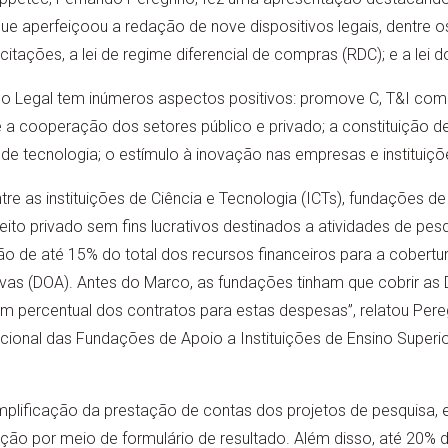
e aperfeiçoou a redação de nove dispositivos legais, dentre os 
licitações, a lei de regime diferencial de compras (RDC); e a lei d
o Legal tem inúmeros aspectos positivos: promove C, T&I com
a cooperação dos setores público e privado; a constituição d
 de tecnologia; o estímulo à inovação nas empresas e instituiçõ
re as instituições de Ciência e Tecnologia (ICTs), fundações de
eito privado sem fins lucrativos destinados a atividades de pe
ão de até 15% do total dos recursos financeiros para a cobert
tivas (DOA). Antes do Marco, as fundações tinham que cobrir 
r um percentual dos contratos para estas despesas”, relatou Pe
ional das Fundações de Apoio a Instituições de Ensino Superior
mplificação da prestação de contas dos projetos de pesquisa, e 
ão por meio de formulário de resultado. Além disso, até 20% 