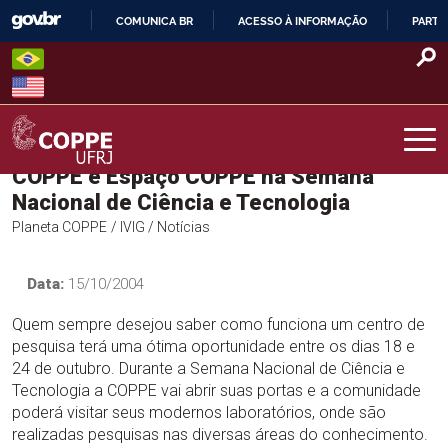
Skip
COMUNICA BR
ACESSO À INFORMAÇÃO
PARTI
to
IR
content
PARA
O
CONTEÚDO
COPPE e Espaço COPPE na Semana
COPPE – UFRJ
Nacional de Ciência e Tecnologia
Planeta COPPE
/ IVIG
/ Notícias
Data:
15/10/2004
Quem sempre desejou saber como funciona um centro de
pesquisa terá uma ótima oportunidade entre os dias 18 e
24 de outubro. Durante a Semana Nacional de Ciência e
Tecnologia a COPPE vai abrir suas portas e a comunidade
poderá visitar seus modernos laboratórios, onde são
realizadas pesquisas nas diversas áreas do conhecimento.