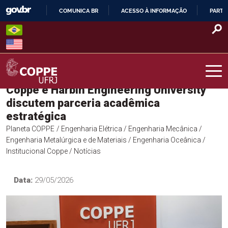
Skip
COMUNICA BR
ACESSO À INFORMAÇÃO
PARTI
to
IR
content
PARA
O
CONTEÚDO
Coppe e Harbin Engineering University
COPPE – UFRJ
discutem parceria acadêmica
estratégica
Planeta COPPE
/ Engenharia Elétrica
/ Engenharia Mecânica
/
Engenharia Metalúrgica e de Materiais
/ Engenharia Oceânica
/
Institucional Coppe
/ Notícias
Data:
29/05/2026