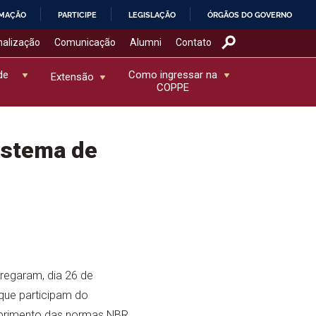
RMAÇÃO
PARTICIPE
LEGISLAÇÃO
ÓRGÃOS DO GOVERNO
nalização
Comunicação
Alumni
Contato
de
Como ingressar na
Extensão
COPPE
istema de
regaram, dia 26 de
 que participam do
mprimento das normas NBR