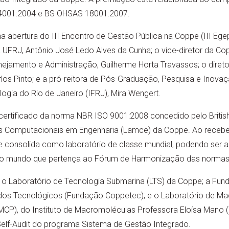
4001:2004 e BS OHSAS 18001:2007.
na abertura do III Encontro de Gestão Pública na Coppe (III Eg
da UFRJ, Antônio José Ledo Alves da Cunha; o vice-diretor da C
nejamento e Administração, Guilherme Horta Travassos; o direto
os Pinto; e a pró-reitora de Pós-Graduação, Pesquisa e Inovaçã
ogia do Rio de Janeiro (IFRJ), Mira Wengert.
certificado da norma NBR ISO 9001:2008 concedido pelo British 
 Computacionais em Engenharia (Lamce) da Coppe. Ao receber 
e consolida como laboratório de classe mundial, podendo ser a
 do mundo que pertença ao Fórum de Harmonização das normas
 Laboratório de Tecnologia Submarina (LTS) da Coppe; a Fu
udos Tecnológicos (Fundação Coppetec); e o Laboratório de M
LMCP), do Instituto de Macromoléculas Professora Eloísa Mano 
elf-Audit do programa Sistema de Gestão Integrado.