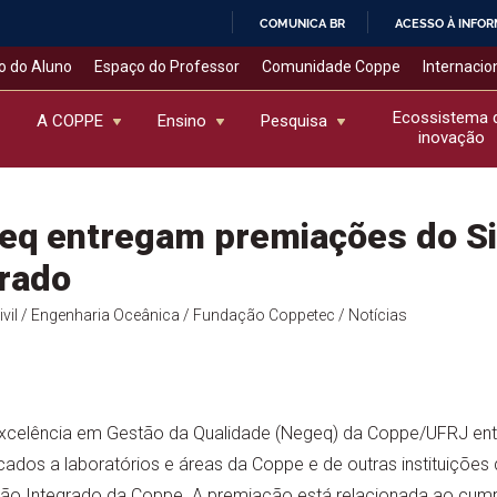
COMUNICA BR
ACESSO À INFO
IR
o do Aluno
Espaço do Professor
Comunidade Coppe
Internacio
PARA
O
Ecossistema 
A COPPE
Ensino
Pesquisa
inovação
CONTEÚDO
eq entregam premiações do S
rado
vil
/ Engenharia Oceânica
/ Fundação Coppetec
/ Notícias
 Excelência em Gestão da Qualidade (Negeq) da Coppe/UFRJ ent
icados a laboratórios e áreas da Coppe e de outras instituições
ão Integrado da Coppe. A premiação está relacionada ao cu