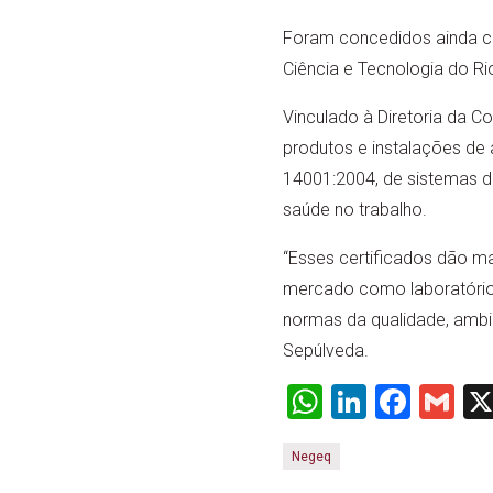
Foram concedidos ainda cer
Ciência e Tecnologia do Ri
Vinculado à Diretoria da C
produtos e instalações de
14001:2004, de sistemas d
saúde no trabalho.
“Esses certificados dão ma
mercado como laboratório
normas da qualidade, ambi
Sepúlveda.
WhatsApp
LinkedI
Face
Gm
Negeq