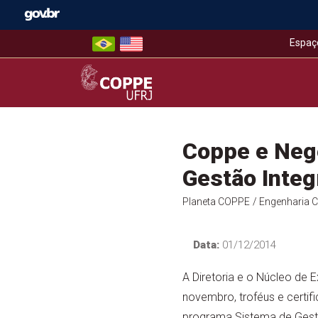
Skip
to
content
Espaç
COPPE – UFRJ
Coppe e Neg
Gestão Integ
Planeta COPPE
/ Engenharia Ci
Data:
01/12/2014
A Diretoria e o Núcleo de
novembro, troféus e certif
programa Sistema de Gest