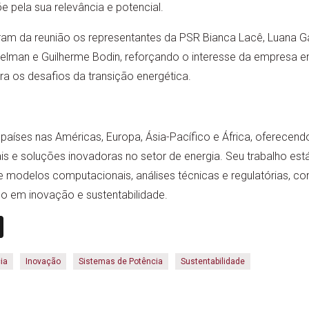
e pela sua relevância e potencial.
ram da reunião os representantes da PSR Bianca Lacê, Luana Ga
elman e Guilherme Bodin, reforçando o interesse da empresa 
a os desafios da transição energética.
aíses nas Américas, Europa, Ásia-Pacífico e África, oferecendo
s e soluções inovadoras no setor de energia. Seu trabalho est
e modelos computacionais, análises técnicas e regulatórias, con
 em inovação e sustentabilidade.
n
book
ail
X
ia
Inovação
Sistemas de Potência
Sustentabilidade