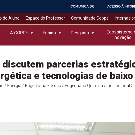
COMUNICA BR
ACESSO À INFO
IR
o do Aluno
Espaço do Professor
Comunidade Coppe
Internacio
PARA
O
Ecossistema 
A COPPE
Ensino
Pesquisa
inovação
CONTEÚDO
discutem parcerias estratégi
rgética e tecnologias de baixo
no
/ Energia
/ Engenharia Elétrica
/ Engenharia Química
/ Institucional 