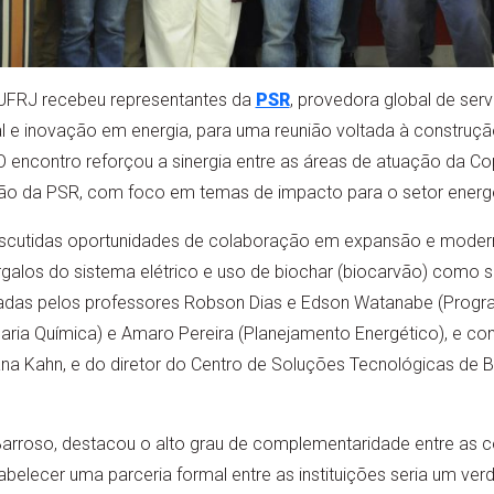
e/UFRJ recebeu representantes da
PSR
, provedora global de serv
 inovação em energia, para uma reunião voltada à construção
 O encontro reforçou a sinergia entre as áreas de atuação da Co
ão da PSR, com foco em temas de impacto para o setor energé
discutidas oportunidades de colaboração em expansão e moder
rgalos do sistema elétrico e uso de biochar (biocarvão) como s
das pelos professores Robson Dias e Edson Watanabe (Program
aria Química) e Amaro Pereira (Planejamento Energético), e c
na Kahn, e do diretor do Centro de Soluções Tecnológicas de B
 Barroso, destacou o alto grau de complementaridade entre as
belecer uma parceria formal entre as instituições seria um ver