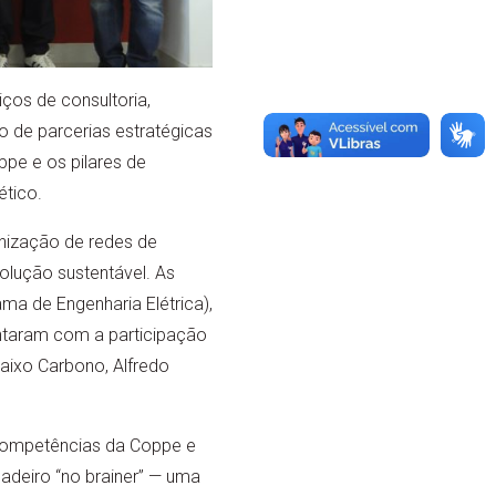
iços de consultoria,
 de parcerias estratégicas
ppe e os pilares de
tico.
nização de redes de
olução sustentável. As
a de Engenharia Elétrica),
ontaram com a participação
aixo Carbono, Alfredo
 competências da Coppe e
dadeiro “no brainer” — uma