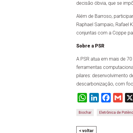
decisão óbvia, que se impõ
Além de Barroso, participa
Raphael Sampaio, Rafael K
conjuntas com a Coppe par
Sobre a PSR
A PSR atua em mais de 70 p
ferramentas computacionai
pilares: desenvolvimento d
descarbonização, com foco
WhatsApp
LinkedI
Face
Gm
Biochar
Eletrônica de Potênc
< voltar