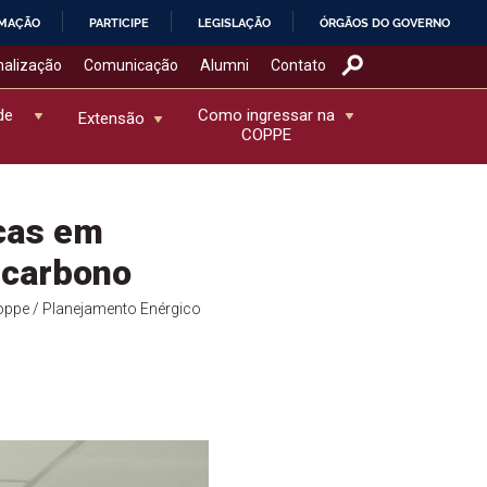
RMAÇÃO
PARTICIPE
LEGISLAÇÃO
ÓRGÃOS DO GOVERNO
nalização
Comunicação
Alumni
Contato
de
Como ingressar na
Extensão
COPPE
cas em
 carbono
Coppe
/ Planejamento Enérgico