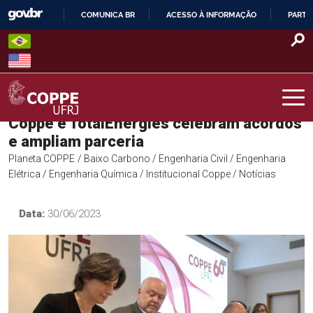
Skip
COMUNICA BR
ACESSO À INFORMAÇÃO
PARTI
to
IR
content
PARA
O
CONTEÚDO
Coppe e TotalEnergies celebram acordos
COPPE – UFRJ
e ampliam parceria
Planeta COPPE
/ Baixo Carbono
/ Engenharia Civil
/ Engenharia
Elétrica
/ Engenharia Química
/ Institucional Coppe
/ Notícias
Data:
30/06/2023