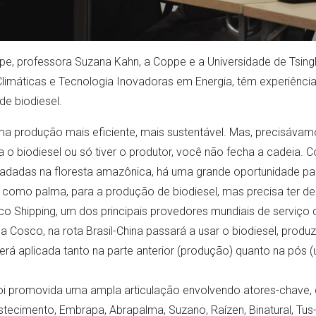
e, professora Suzana Kahn, a Coppe e a Universidade de Tsingh
limáticas e Tecnologia Inovadoras em Energia, têm experiência
e biodiesel.
 produção mais eficiente, mais sustentável. Mas, precisávamos
 o biodiesel ou só tiver o produtor, você não fecha a cadeia.
gradadas na floresta amazônica, há uma grande oportunidade pa
 como palma, para a produção de biodiesel, mas precisa ter 
 Shipping, um dos principais provedores mundiais de serviço d
da Cosco, na rota Brasil-China passará a usar o biodiesel, produz
rá aplicada tanto na parte anterior (produção) quanto na pós 
a, foi promovida uma ampla articulação envolvendo atores-chave,
astecimento, Embrapa, Abrapalma, Suzano, Raízen, Binatural, Tus