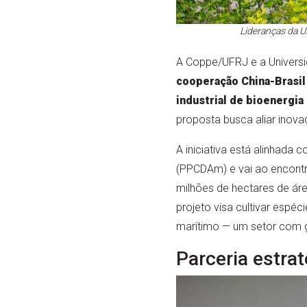
Lideranças da U
A Coppe/UFRJ e a Universi
cooperação China-Brasil
industrial de bioenergi
proposta busca aliar inova
A iniciativa está alinhad
(PPCDAm) e vai ao encontro
milhões de hectares de ár
projeto visa cultivar espé
marítimo — um setor com 
Parceria estra