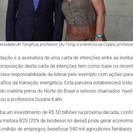
versidade de Tsinghua, professor Qiu Yong, e a diretora da Coppe, profes
ação e a assinatura de uma carta de intenções entre as instit
“A proposição desta carta de intenções tem como base os recent
 nossa responsabilidade de liderar pelo exemplo com ações par
fios da transição energética. Esta parceria estabelecerá toda
ando matéria prima do Norte do Brasil e setores chamados ‘
hard-
icou a professora Suzana Kahn.
eba um investimento de R$ 50 bilhões na próxima década, conf
a mistura B25 (25% de biodiesel no diesel) pode gerar economia
5 milhão de empregos, beneficiar 540 mil agricultores familiares