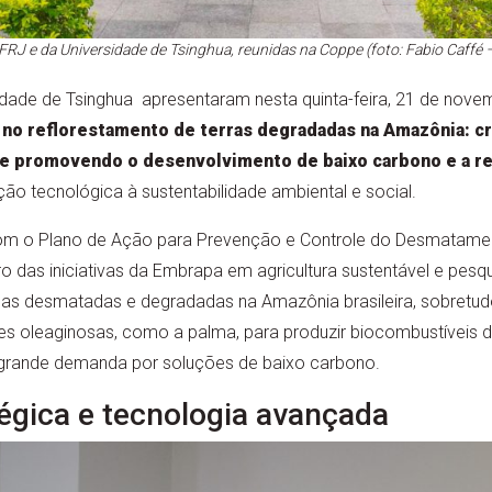
FRJ e da Universidade de Tsinghua, reunidas na Coppe (foto: Fabio Caf
dade de Tsinghua apresentaram nesta quinta-feira, 21 de novem
 no reflorestamento de terras degradadas na Amazônia: c
a e promovendo o desenvolvimento de baixo carbono e a r
ção tecnológica à sustentabilidade ambiental e social.
a com o Plano de Ação para Prevenção e Controle do Desmatam
 das iniciativas da Embrapa em agricultura sustentável e pesqu
eas desmatadas e degradadas na Amazônia brasileira, sobretud
cies oleaginosas, como a palma, para produzir biocombustíveis 
grande demanda por soluções de baixo carbono.
tégica e tecnologia avançada