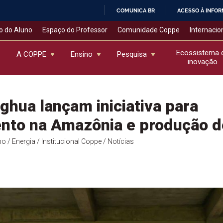
COMUNICA BR
ACESSO À INFO
IR
o do Aluno
Espaço do Professor
Comunidade Coppe
Internacio
PARA
O
Ecossistema 
A COPPE
Ensino
Pesquisa
inovação
CONTEÚDO
ghua lançam iniciativa para
nto na Amazônia e produção d
no
/ Energia
/ Institucional Coppe
/ Notícias