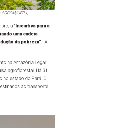
fé – SGCOM/UFRJ)
bro, a “
Iniciativa para a
riando uma cadeia
edução da pobreza”
. A
ento na Amazônia Legal
isa agroflorestal. Há 31
o no estado do Pará. O
destinados ao transporte