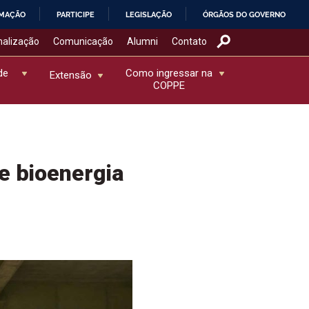
RMAÇÃO
PARTICIPE
LEGISLAÇÃO
ÓRGÃOS DO GOVERNO
nalização
Comunicação
Alumni
Contato
de
Como ingressar na
Extensão
COPPE
e bioenergia