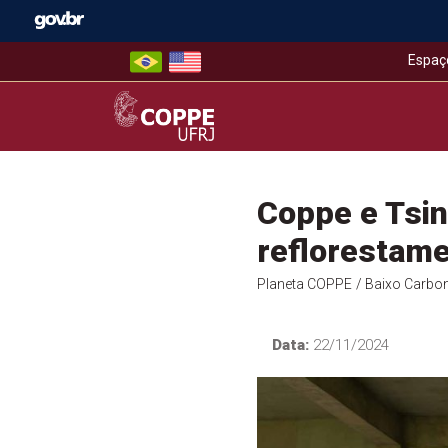
Skip
to
content
Espaç
COPPE – UFRJ
Coppe e Tsin
reflorestame
Planeta COPPE
/ Baixo Carbo
Data:
22/11/2024