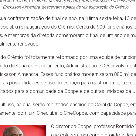
Romildo Toledo, e o diretor de Planejamento, Administração e Desenvolvime
Ericksson Almendra, descerram a placa de reinauguração do Grêmio
 confraternização de final de ano, na última sexta-feira, 13
ocial: a reinauguração do Grêmio. Cerca de 900 funcionários, es
s, e membros da diretoria comemoram o final de um ano de mui
talmente renovado.
 do Grêmio foi totalmente reformado por uma equipe de funcion
a diretoria de Planejamento, Administração e Desenvolvimento 
ricksson Almendra. Esses funcionários modernizaram 800 m² da in
as possibilidades de uso do espaço para gastronomia, lazer, cul
ltados para a comunidade da Coppe e de outras unidades da U
ultiuso, na qual serão realizados ensaios do Coral da Coppe, e
turamente, com um Cineclube, o CineCoppe, com capacidade para
O diretor da Coppe, professor Romildo
que colaboraram com o projeto e dest