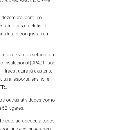
nto Institucional, professor
 de dezembro, com um
tatutários e celetistas,
ta luta e conquistas em
ários de vários setores da
Institucional (DPADI), sob
fraestrutura já existente,
tura, esporte, ensino, e
FRJ.
ntre outras atividades como
 52 lugares.
 Toledo, agradeceu a todos
acou que eles superaram