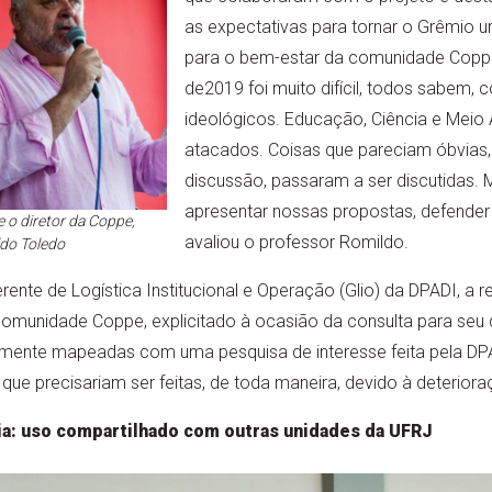
as expectativas para tornar o Grêmio
para o bem-estar da comunidade Coppe
de2019 foi muito difícil, todos sabem,
ideológicos. Educação, Ciência e Meio
atacados. Coisas que pareciam óbvias
discussão, passaram a ser discutidas. M
apresentar nossas propostas, defender 
 o diretor da Coppe,
avaliou o professor Romildo.
do Toledo
nte de Logística Institucional e Operação (Glio) da DPADI, a 
munidade Coppe, explicitado à ocasião da consulta para seu dir
mente mapeadas com uma pesquisa de interesse feita pela DPA
ue precisariam ser feitas, de toda maneira, devido à deteriora
a: uso compartilhado com outras unidades da UFRJ