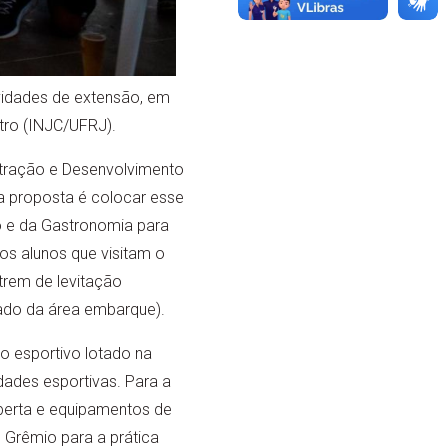
vidades de extensão, em
stro (INJC/UFRJ).
stração e Desenvolvimento
 a proposta é colocar esse
o e da Gastronomia para
s alunos que visitam o
rem de levitação
ado da área embarque).
o esportivo lotado na
dades esportivas. Para a
berta e equipamentos de
o Grêmio para a prática