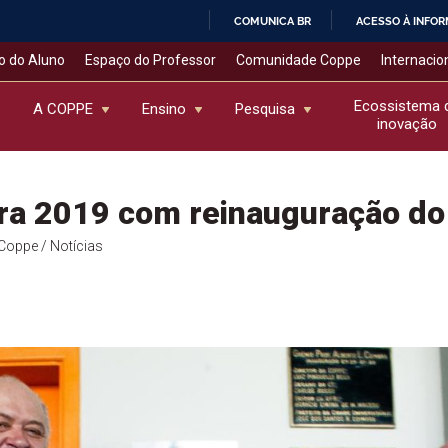
COMUNICA BR
ACESSO À INFO
IR
o do Aluno
Espaço do Professor
Comunidade Coppe
Internacio
PARA
O
Ecossistema 
A COPPE
Ensino
Pesquisa
inovação
CONTEÚDO
ra 2019 com reinauguração do
l Coppe
/ Notícias