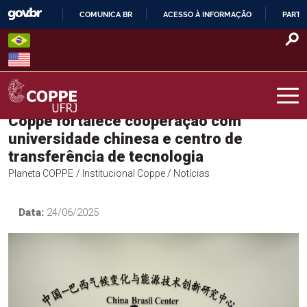
Skip
COMUNICA BR
ACESSO À INFORMAÇÃO
PARTI
to
IR
content
PARA
O
CONTEÚDO
Coppe fortalece cooperação com
COPPE – UFRJ
universidade chinesa e centro de
transferência de tecnologia
Planeta COPPE
/ Institucional Coppe
/ Notícias
Data:
24/06/2025