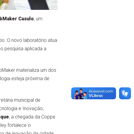
bMaker Casulo
, um
io. O novo laboratório atua
o pesquisa aplicada a
bMaker materializa um dos
ologia esteja próxima de
etária municipal de
ecnologia e Inovação,
oque
, a chegada da Coppe
ley fortalece o
a de inovação da cidade.