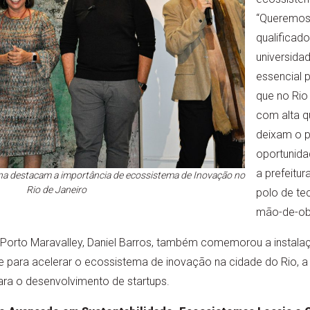
“Queremos 
qualificado
universida
essencial p
que no Rio
com alta qu
deixam o pa
oportunidad
a prefeitur
ana destacam a importância de ecossistema de Inovação no
Rio de Janeiro
polo de te
mão-de-ob
Porto Maravalley, Daniel Barros, também comemorou a instal
e para acelerar o ecossistema de inovação na cidade do Rio, a pa
ra o desenvolvimento de startups.