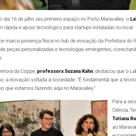
 dia 16 de julho seu primeiro espaço no Porto Maravalley: o
La
m rápida e apoio tecnológico para startups instaladas no local.
pe marca presença física no hub de inovação da Prefeitura do R
de peças personalizadas e tecnologias emergentes, conectand
s.
iretora da Coppe,
professora Suzana Kahn
, destacou que o La
ição: a inovação voltada à sociedade. “É fundamental que a tecn
so que estamos fazendo aqui no Maravalley.”
Para a secr
Ciência, T
Tatiana R
ao Maraval
ecossistem