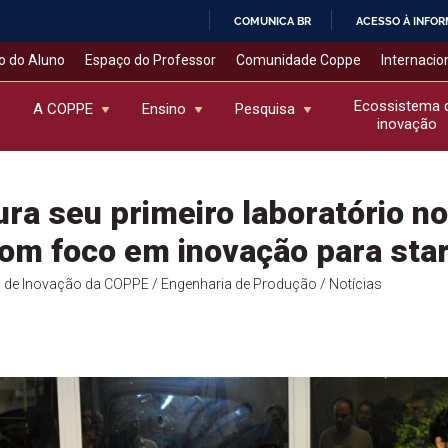
COMUNICA BR
ACESSO À INFO
IR
o do Aluno
Espaço do Professor
Comunidade Coppe
Internacio
PARA
O
Ecossistema 
A COPPE
Ensino
Pesquisa
inovação
CONTEÚDO
ra seu primeiro laboratório no
om foco em inovação para sta
 de Inovação da COPPE
/ Engenharia de Produção
/ Notícias