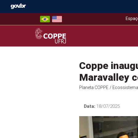
Skip
to
content
Espaç
COPPE – UFRJ
Coppe inaugu
Maravalley c
Planeta COPPE
/ Ecossistema
Data:
18/07/2025