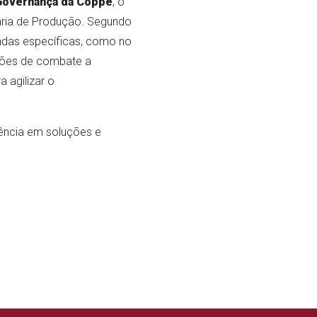
 Governança da Coppe
, o
ria de Produção. Segundo
ndas específicas, como no
ções de combate a
 agilizar o
ência em soluções e