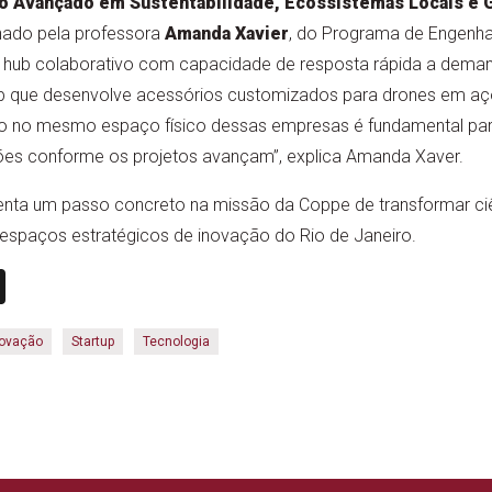
o Avançado em Sustentabilidade, Ecossistemas Locais e
ado pela professora
Amanda Xavier
, do Programa de Engenha
um hub colaborativo com capacidade de resposta rápida a dema
tup que desenvolve acessórios customizados para drones em a
rio no mesmo espaço físico dessas empresas é fundamental para
ões conforme os projetos avançam”, explica Amanda Xaver.
enta um passo concreto na missão da Coppe de transformar ci
 espaços estratégicos de inovação do Rio de Janeiro.
n
book
ail
X
novação
Startup
Tecnologia