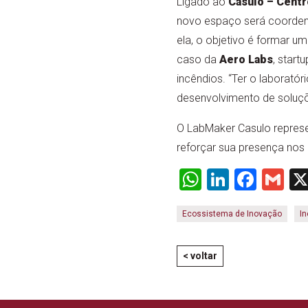
Ligado ao
Casulo – Centr
novo espaço será coorden
ela, o objetivo é formar 
caso da
Aero Labs
, star
incêndios. “Ter o laborató
desenvolvimento de soluç
O LabMaker Casulo repres
reforçar sua presença nos
WhatsApp
LinkedI
Face
Gm
Ecossistema de Inovação
I
< voltar