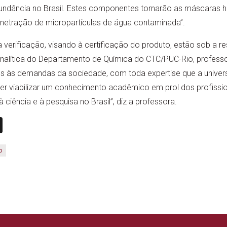
ndância no Brasil. Estes componentes tornarão as máscaras hí
enetração de micropartículas de água contaminada”.
 verificação, visando à certificação do produto, estão sob a r
nalítica do Departamento de Química do CTC/PUC-Rio, professor
s às demandas da sociedade, com toda expertise que a unive
r viabilizar um conhecimento acadêmico em prol dos profissio
 ciência e à pesquisa no Brasil”, diz a professora.
n
book
ail
X
o