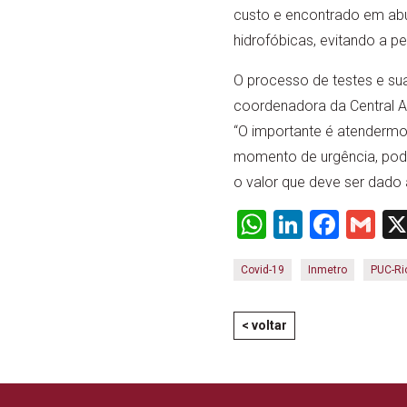
custo e encontrado em abu
hidrofóbicas, evitando a p
O processo de testes e sua
coordenadora da Central A
“O importante é atendermo
momento de urgência, pode
o valor que deve ser dado à
WhatsApp
LinkedI
Face
Gm
Covid-19
Inmetro
PUC-Ri
< voltar