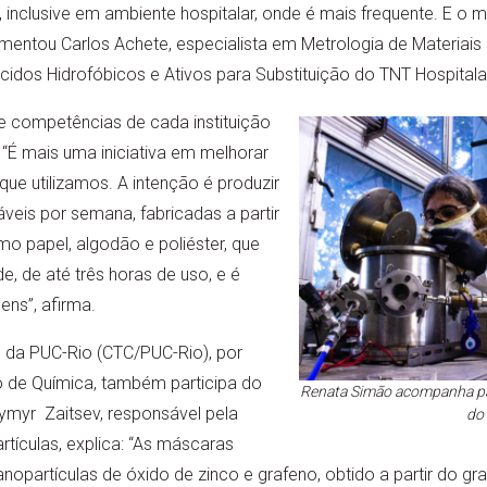
inclusive em ambiente hospitalar, onde é mais frequente. E o m
omentou Carlos Achete, especialista em Metrologia de Materiai
idos Hidrofóbicos e Ativos para Substituição do TNT Hospitalar
e competências de cada instituição
 “É mais uma iniciativa em melhorar
ue utilizamos. A intenção é produzir
eis por semana, fabricadas a partir
mo papel, algodão e poliéster, que
e, de até três horas de uso, e é
ens”, afirma.
o da PUC-Rio (CTC/PUC-Rio), por
 de Química, também participa do
Renata Simão acompanha pa
ymyr Zaitsev, responsável pela
do 
tículas, explica: “As máscaras
partículas de óxido de zinco e grafeno, obtido a partir do graf