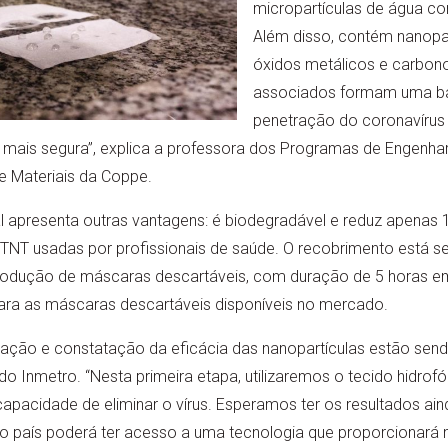
micropartículas de água co
Além disso, contém nanopart
óxidos metálicos e carbono
associados formam uma ba
penetração do coronavírus e
mais segura”, explica a professora dos Programas de Engenhar
e Materiais da Coppe.
 apresenta outras vantagens: é biodegradável e reduz apenas 15
 TNT usadas por profissionais de saúde. O recobrimento está
rodução de máscaras descartáveis, com duração de 5 horas em
a as máscaras descartáveis disponíveis no mercado.
zação e constatação da eficácia das nanopartículas estão send
do Inmetro. “Nesta primeira etapa, utilizaremos o tecido hidrofó
apacidade de eliminar o vírus. Esperamos ter os resultados ain
o país poderá ter acesso a uma tecnologia que proporcionará 