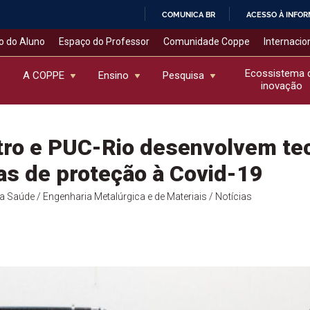
COMUNICA BR
ACESSO À INFO
IR
o do Aluno
Espaço do Professor
Comunidade Coppe
Internacio
PARA
O
Ecossistema 
A COPPE
Ensino
Pesquisa
inovação
CONTEÚDO
ro e PUC-Rio desenvolvem teci
s de proteção à Covid-19
da Saúde
/ Engenharia Metalúrgica e de Materiais
/ Notícias