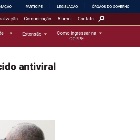
RMAÇÃO
PARTICIPE
LEGISLAÇÃO
ÓRGÃOS DO GOVERNO
nalização
Comunicação
Alumni
Contato
de
Como ingressar na
Extensão
COPPE
do antiviral