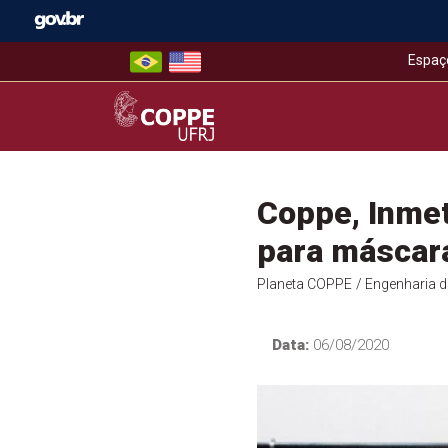
Skip
to
content
Espaç
COPPE – UFRJ
Coppe, Inmet
para máscara
Planeta COPPE
/ Engenharia 
Data:
06/08/2020