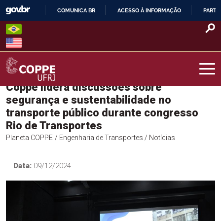
Skip
COMUNICA BR
ACESSO À INFORMAÇÃO
PARTI
to
IR
content
PARA
O
CONTEÚDO
Coppe lidera discussões sobre
COPPE – UFRJ
segurança e sustentabilidade no
transporte público durante congresso
Rio de Transportes
Planeta COPPE
/ Engenharia de Transportes
/ Notícias
Data:
09/12/2024