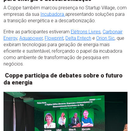
A Coppe também marcou presença no Startup Village, com
empresas da sua
Incubadora
apresentando soluções para
a transição energética e a descarbonização.
Entre as participantes estiveram
Elétrons Livres
,
Carbonair
Energy
,
Aquapower
,
Flowprint
,
Delta Entech
e
Orion Sic
, que
exibiram tecnologias para geração de energia mais
eficiente e sustentável, reforçando o papel da incubadora
como ambiente de transformação de pesquisa em
negócios.
Coppe participa de debates sobre o futuro
da energia