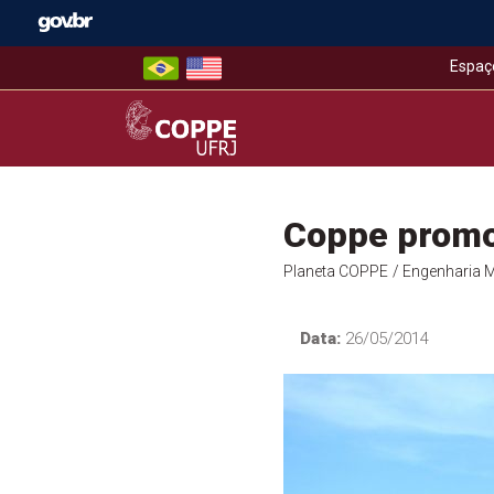
Skip
to
content
Espaç
COPPE – UFRJ
Coppe promo
Planeta COPPE
/ Engenharia 
Data:
26/05/2014