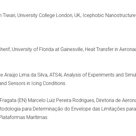
h Tiwari, University College London, UK, Icephobic Nanostructur
herif, University of Florida at Gainesville, Heat Transfer in Aerona
e Araújo Lima da Silva, ATS4i, Analysis of Experiments and Simula
and Sensors in Icing Conditions.
Fragata (EN) Marcelo Luiz Pereira Rodrigues, Diretoria de Aeron
todologia para Determinação do Envelope das Limitações par
Plataformas Marítimas.