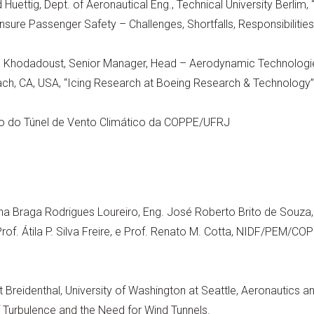
 Huettig, Dept. of Aeronautical Eng., Technical University Berlim,
nsure Passenger Safety – Challenges, Shortfalls, Responsibilities
ah Khodadoust, Senior Manager, Head – Aerodynamic Technologi
ch, CA, USA, “Icing Research at Boeing Research & Technology”
o do Túnel de Vento Climático da COPPE/UFRJ
ana Braga Rodrigues Loureiro, Eng. José Roberto Brito de Souza
 Prof. Átila P. Silva Freire, e Prof. Renato M. Cotta, NIDF/PEM/CO
 Breidenthal, University of Washington at Seattle, Aeronautics a
Turbulence and the Need for Wind Tunnels.