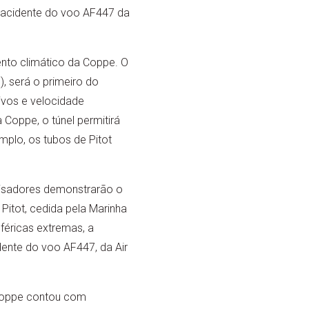
 acidente do voo AF447 da
nto climático da Coppe. O
), será o primeiro do
ivos e velocidade
Coppe, o túnel permitirá
plo, os tubos de Pitot
uisadores demonstrarão o
tot, cedida pela Marinha
féricas extremas, a
ente do voo AF447, da Air
 Coppe contou com