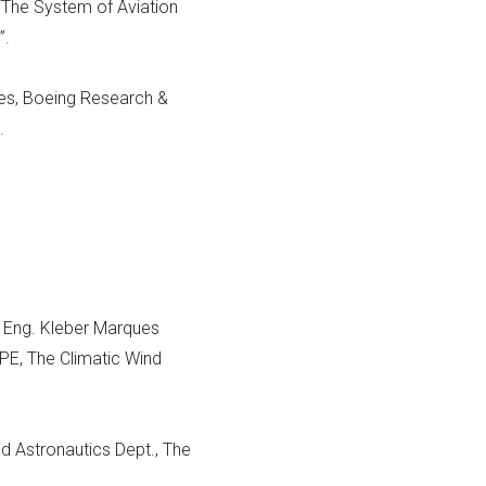
 “The System of Aviation
”.
es, Boeing Research &
.
, Eng. Kleber Marques
PPE, The Climatic Wind
nd Astronautics Dept., The