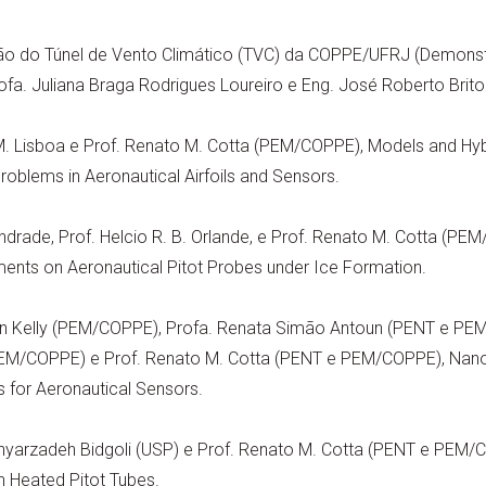
o do Túnel de Vento Climático (TVC) da COPPE/UFRJ (Demonstra
fa. Juliana Braga Rodrigues Loureiro e Eng. José Roberto Brit
M. Lisboa e Prof. Renato M. Cotta (PEM/COPPE), Models and Hybr
roblems in Aeronautical Airfoils and Sensors.
drade, Prof. Helcio R. B. Orlande, e Prof. Renato M. Cotta (PEM
ements on Aeronautical Pitot Probes under Ice Formation.
n Kelly (PEM/COPPE), Profa. Renata Simão Antoun (PENT e PEM
PEM/COPPE) e Prof. Renato M. Cotta (PENT e PEM/COPPE), Nano
 for Aeronautical Sensors.
lahyarzadeh Bidgoli (USP) e Prof. Renato M. Cotta (PENT e PEM/
in Heated Pitot Tubes.