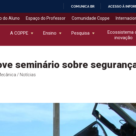
COMUNICA BR
ACESSO À INFO
IR
o do Aluno
Espaço do Professor
Comunidade Coppe
Internacio
PARA
O
Ecossistema 
A COPPE
Ensino
Pesquisa
inovação
CONTEÚDO
ve seminário sobre segurança
Mecânica
/ Notícias