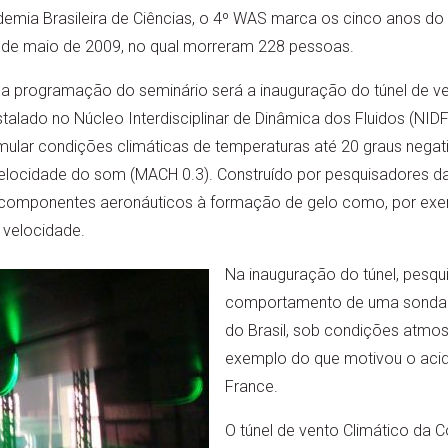
mia Brasileira de Ciências, o 4º WAS marca os cinco anos do
1 de maio de 2009, no qual morreram 228 pessoas.
da programação do seminário será a inauguração do túnel de ve
talado no Núcleo Interdisciplinar de Dinâmica dos Fluidos (NIDF
mular condições climáticas de temperaturas até 20 graus negat
elocidade do som (MACH 0.3). Construído por pesquisadores da 
de componentes aeronáuticos à formação de gelo como, por exem
velocidade.
Na inauguração do túnel, pesq
comportamento de uma sonda Pi
do Brasil, sob condições atmos
exemplo do que motivou o acid
France.
O túnel de vento Climático da