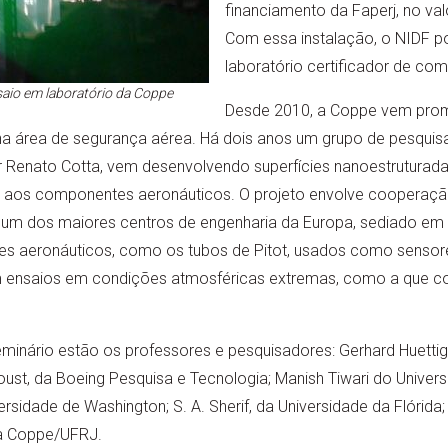
financiamento da Faperj, no val
Com essa instalação, o NIDF p
laboratório certificador de co
saio em laboratório da Coppe
Desde 2010, a Coppe vem pr
 na área de segurança aérea. Há dois anos um grupo de pesquis
Renato Cotta, vem desenvolvendo superfícies nanoestruturada
lo aos componentes aeronáuticos. O projeto envolve cooperaçã
 um dos maiores centros de engenharia da Europa, sediado em 
s aeronáuticos, como os tubos de Pitot, usados como sensor
m ensaios em condições atmosféricas extremas, como a que con
eminário estão os professores e pesquisadores: Gerhard Huettig
oust, da Boeing Pesquisa e Tecnologia; Manish Tiwari do Univers
ersidade de Washington; S. A. Sherif, da Universidade da Flórida
da Coppe/UFRJ.