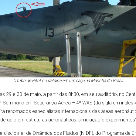
O tubo de Pitot no detalhe em um caça da Marinha do Brasil
29 e 30 de maio, a partir das 8h30, em seu auditório, no Centr
 4º Seminário em Segurança Aérea – 4º WAS (da sigla em inglês
nirá renomados especialistas internacionais das áreas aeronáuti
e gelo em estruturas aeronáuticas: simulação e experimentos”
erdisciplinar de Dinâmica dos Fluidos (NIDF), do Programa de 