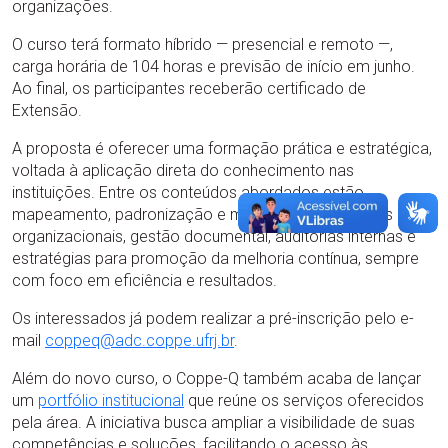
organizações.
O curso terá formato híbrido — presencial e remoto —,
carga horária de 104 horas e previsão de início em junho.
Ao final, os participantes receberão certificado de
Extensão.
A proposta é oferecer uma formação prática e estratégica,
voltada à aplicação direta do conhecimento nas
instituições. Entre os conteúdos abordados estão
mapeamento, padronização e melhoria de processos
organizacionais, gestão documental, auditorias internas e
estratégias para promoção da melhoria contínua, sempre
com foco em eficiência e resultados.
Os interessados já podem realizar a pré-inscrição pelo e-
mail
coppeq@adc.coppe.ufrj.br
.
Além do novo curso, o Coppe-Q também acaba de lançar
um
portfólio institucional
que reúne os serviços oferecidos
pela área. A iniciativa busca ampliar a visibilidade de suas
competências e soluções, facilitando o acesso às