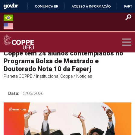
Skip
COMUNICA BR
ACESSO À INFORMAÇÃO
PARTI
to
IR
content
PARA
O
CONTEÚDO
Coppe tem 24 alunos contemplados no
COPPE – UFRJ
Programa Bolsa de Mestrado e
Doutorado Nota 10 da Faperj
Planeta COPPE
/ Institucional Coppe
/ Notícias
Data:
15/05/2026