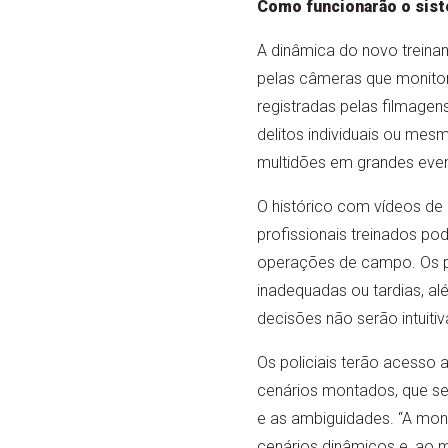
Como funcionarão o sist
A dinâmica do novo treina
pelas câmeras que monitor
registradas pelas filmagens
delitos individuais ou me
multidões em grandes even
O histórico com vídeos de 
profissionais treinados po
operações de campo. Os pr
inadequadas ou tardias, al
decisões não serão intuitiv
Os policiais terão acesso
cenários montados, que se
e as ambiguidades. “A mon
cenários dinâmicos e, ao m