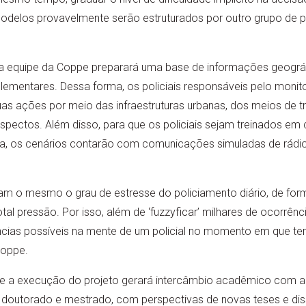
odelos provavelmente serão estruturados por outro grupo de p
a equipe da Coppe preparará uma base de informações geográf
mentares. Dessa forma, os policiais responsáveis pelo monit
as ações por meio das infraestruturas urbanas, dos meios de t
aspectos. Além disso, para que os policiais sejam treinados em
ia, os cenários contarão com comunicações simuladas de rádio,
ham o mesmo o grau de estresse do policiamento diário, de fo
tal pressão. Por isso, além de ‘fuzzyficar’ milhares de ocorrên
ências possíveis na mente de um policial no momento em que te
Coppe.
ue a execução do projeto gerará intercâmbio acadêmico com a
 doutorado e mestrado, com perspectivas de novas teses e diss