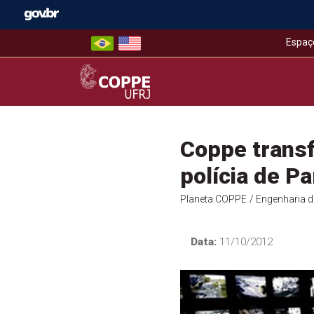
Skip
to
content
Espaç
COPPE – UFRJ
Coppe transf
polícia de Pa
Planeta COPPE
/ Engenharia 
Data:
11/10/2012