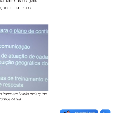
inamento, as imagens
ações durante uma
is franceses ficarão mais aptos
túrbios de rua