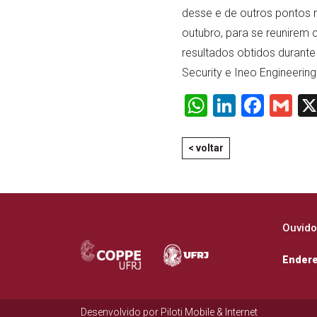
desse e de outros pontos r
outubro, para se reunirem c
resultados obtidos durante
Security e Ineo Engineerin
WhatsApp
LinkedI
Face
Gm
< voltar
Ouvido
Ender
Desenvolvido por
Piloti Mobile & Internet