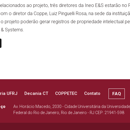
elacionados ao projeto, três diretores da Ineo E&S estarão no 
om o diretor da Coppe, Luiz Pinguelli Rosa, na sede da instituiç
 o projeto poderão gerar registros de propriedade intelectual p
g & Systems.
n
book
ail
X
ria UFRJ
Decania CT
COPPETEC
Contato
FAQ
eço
Av. Horácio Macedo, 2030 - Cidade Universitária da Universidad
Federal do Rio de Janeiro, Rio de Janeiro - RJ CEP: 21941-598