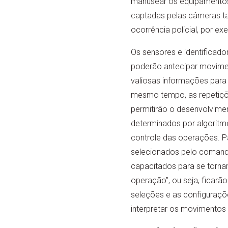
manusear os equipamentos 
captadas pelas câmeras t
ocorrência policial, por ex
Os sensores e identificado
poderão antecipar movime
valiosas informações para
mesmo tempo, as repetiçõ
permitirão o desenvolvim
determinados por algorit
controle das operações. Pa
selecionados pelo comando
capacitados para se tornar
operação”, ou seja, ficarão
seleções e as configuraç
interpretar os movimentos