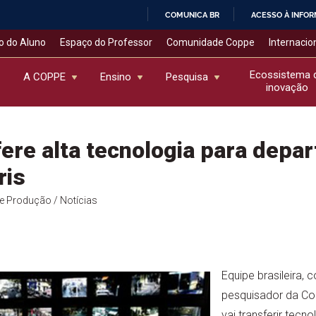
COMUNICA BR
ACESSO À INFO
IR
o do Aluno
Espaço do Professor
Comunidade Coppe
Internacio
PARA
O
Ecossistema 
A COPPE
Ensino
Pesquisa
inovação
CONTEÚDO
ere alta tecnologia para depa
ris
de Produção
/ Notícias
Equipe brasileira,
pesquisador da Co
vai transferir tecn