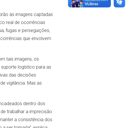
tirão às imagens captadas
co real de ocorrências
ua, fugas e perseguições,
 ocorrências que envolvem
om tais imagens, os
suporte logístico para as
ivas das decisões
de vigilância. Mas as
encadeados dentro dos
de trabalhar a imprecisão
manter a consistência dos
o a ser tomada”, explica