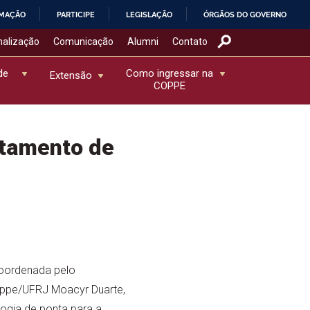
RMAÇÃO
PARTICIPE
LEGISLAÇÃO
ÓRGÃOS DO GOVERNO
nalização
Comunicação
Alumni
Contato
de
Como ingressar na
Extensão
COPPE
rtamento de
 coordenada pelo
ppe/UFRJ Moacyr Duarte,
ologia de ponta para a