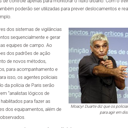
de controle apenas para monitorar o fluxo urbano. Com o tre
ambém poderão ser utilizadas para prever deslocamentos e re
emplo.
res dos sistemas de vigilâncias
ntos sequencialmente e gerar
 as equipes de campo. Ao
es dos padrões de ação
ento de novos métodos,
mos, para acompanhamento e
ra isso, os agentes policiais
 da polícia de Paris serão
em “analistas lógicos de
 habilitados para fazer as
Moacyr Duarte diz que os policia
ões dos equipamentos, além de
para agir em dis
 observados.