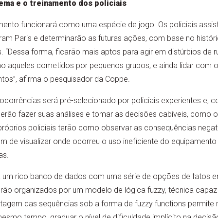
ema e o treinamento dos policiais
mento funcionará como uma espécie de jogo. Os policiais assis
am Paris e determinarão as futuras ações, com base no históri
. “Dessa forma, ficarão mais aptos para agir em distúrbios de r
smo aqueles cometidos por pequenos grupos, e ainda lidar com
tos”, afirma o pesquisador da Coppe.
ocorrências será pré-selecionado por policiais experientes e, c
derão fazer suas análises e tomar as decisões cabíveis, como o 
óprios policiais terão como observar as consequências negat
ém de visualizar onde ocorreu o uso ineficiente do equipamento 
as.
 a um rico banco de dados com uma série de opções de fatos 
rão organizados por um modelo de lógica fuzzy, técnica capaz 
tagem das sequências sob a forma de fuzzy functions permite 
esmo tempo, graduar o nível de dificuldade implícito na decisã