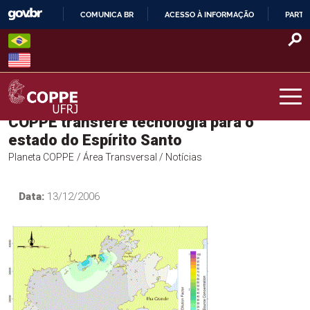
Skip
COMUNICA BR
ACESSO À INFORMAÇÃO
PARTI
to
IR
content
PARA
O
CONTEÚDO
COPPE transfere tecnologia para o
COPPE – UFRJ
estado do Espírito Santo
Planeta COPPE
/ Área Transversal
/ Notícias
Data:
13/12/2006